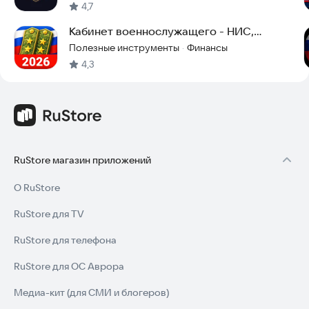
4,7
Кабинет военнослужащего - НИС,
выплаты, ДД, пенсия
Полезные инструменты
Финансы
·
4,3
RuStore магазин приложений
О RuStore
RuStore для TV
RuStore для телефона
RuStore для ОС Аврора
Медиа-кит (для СМИ и блогеров)