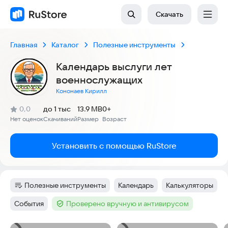
Скачать
Главная
Каталог
Полезные инструменты
Календарь выслуги лет
военнослужащих
Кононаев Кирилл
(
)
0,0
до 1 тыс
13.9 MB
0+
Рейтинг:
Нет оценок
Скачиваний
Размер
Возраст
:
:
:
Установить с помощью RuStore
Полезные инструменты
Календарь
Калькуляторы
Категория
:
Тег
:
Тег
:
События
Проверено вручную и антивирусом
Тег
:
Тег
: