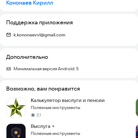
Кононаев Кирилл
всегда под рукой.
Приложение стало ещё стабильнее и удобнее в
Поддержка приложения
использовании. Также внесены другие минорные улучшения
и исправления.
k.kononaevvl@gmail.com
Дополнительно
Минимальная версия Android:
5
Возможно, вам понравится
Калькулятор выслуги и пенсии
Полезные инструменты
3,1
Выслуга +
Полезные инструменты