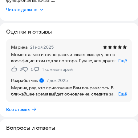
функционал включает:
Читать дальше
— Расчёт фактической выслуги лет с точностью до дней и
месяцев.
— Расчёт выслуги с коэффициентом (1 год за 1,5 года).
Оценки и отзывы
— Возможность установить начальную дату начала службы и
менять её в любой момент.
— Визуализация данных на главном экране.
Марина
21 ноя 2025
— Нижнее меню для быстрого доступа к календарю и
Моментально и точно рассчитывает выслугу лет с
настройкам.
коэффициентом год за полтора. Лучше, чем другие, нет
Ещё
— Календарь для планирования смен/отпусков.
рекламы, мало весит. Жду дальнейших обновлений!
2
0
1
комментарий
Нравится:
Не нравится:
Приложение разработано с использованием современного
фреймворка Jetpack Compose, обеспечивая плавный и
Разработчик
7 дек 2025
интуитивно понятный интерфейс.
Марина, рад, что приложение Вам понравилось. В
ближайшее время выйдет обновление, следите за
Ещё
новыми версиями!)
Все отзывы
Вопросы и ответы