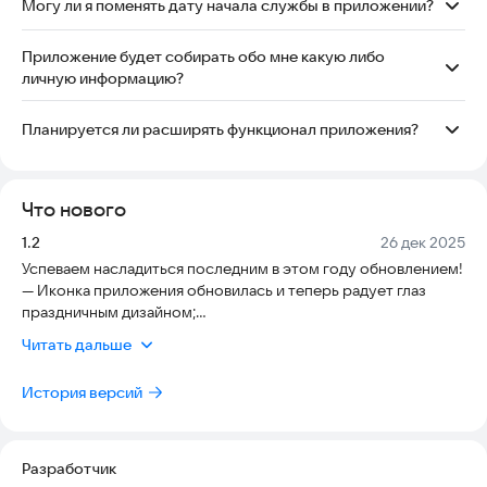
Могу ли я поменять дату начала службы в приложении?
Да, вы можете это сделать в любой момент. Срок службы
пересчитается автоматически.
Приложение будет собирать обо мне какую либо
личную информацию?
Нет, приложение не собирает личную информацию (такую
как ФИО, возраст, номер телефона и т.д).
Планируется ли расширять функционал приложения?
Да! Следите за обновлениями. Впереди много всего
интересного!
Что нового
Версия:
Дата:
1.2
26 дек 2025
Успеваем насладиться последним в этом году обновлением!
— Иконка приложения обновилась и теперь радует глаз
праздничным дизайном;
— Убрано затемнение с главного экрана — всё стало ещё
Читать дальше
чище и приятнее;
— Кнопка "Календарь" теперь ведёт в полноценный
История версий
Планировщик. Отмечайте смены, планируйте отпуск,
задавайте график работы — всё в одном месте, всё под
контролем;
— Исправлена ошибка в настройке отображения выслуги лет
Разработчик
— теперь формат отображения сохраняется корректно и