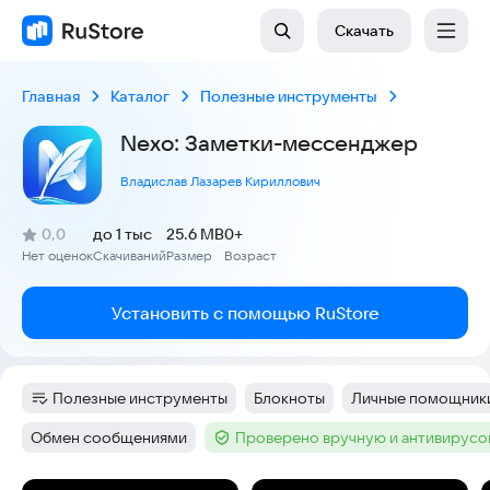
Скачать
Главная
Каталог
Полезные инструменты
Nexo: Заметки-мессенджер
Владислав Лазарев Кириллович
(
)
0,0
до 1 тыс
25.6 MB
0+
Рейтинг:
Нет оценок
Скачиваний
Размер
Возраст
:
:
:
Установить с помощью RuStore
Полезные инструменты
Блокноты
Личные помощник
Категория
:
Тег
:
Тег
:
Обмен сообщениями
Проверено вручную и антивирус
Тег
:
Тег
: