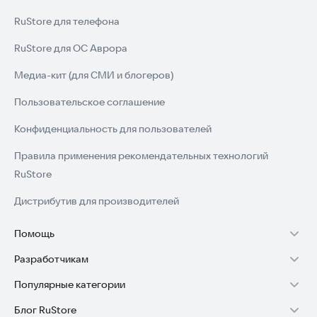
RuStore для телефона
RuStore для ОС Аврора
Медиа-кит (для СМИ и блогеров)
Пользовательское соглашение
Конфиденциальность для пользователей
Правила применения рекомендательных технологий
RuStore
Дистрибутив для производителей
Помощь
Разработчикам
Установка RuStore на TV
Популярные категории
Зарабатывать с RuStore
Установка RuStore на телефон
Блог RuStore
Игры для Android
Стать разработчиком
Установка RuStore в машину