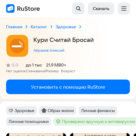
Скачать
Главная
Каталог
Здоровье
Кури Считай Бросай
Абрамов Алексей
(
)
0,0
до 1 тыс
21.9 MB
0+
Рейтинг:
Нет оценок
Скачиваний
Размер
Возраст
:
:
:
Установить с помощью RuStore
Здоровье
Образ жизни
Личные финансы
Категория
:
Категория
:
Тег
:
Личные помощники
Проверено вручную и антивирусом
Тег
:
Тег
: