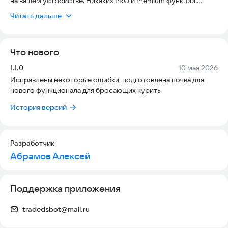
на вашем устройстве. Никаких PRO и Premium функций.
Читать дальше
Главные возможности:
📊 СЧЕТЧИК
Что нового
• Отмечайте каждую выкуренную сигарету
• Почасовой график активности
Версия:
Дата:
1.1.0
10 мая 2026
• Расчет потраченных денег
Исправлены некоторые ошибки, подготовлена почва для
нового функционала для бросающих курить
🎯 ЦЕЛИ
• Режим «Сократить» — постепенное снижение количества
История версий
• Режим «Бросить» — отслеживание времени без курения
• Автоматическая подстройка лимита под ваши привычки
📈 СТАТИСТИКА
Разработчик
• Дневная, недельная и месячная динамика
Абрамов Алексей
• История лучших показателей
• Всего сигарет и потраченных средств за всё время
Поддержка приложения
🎨 Оформление
• Выбор акцентного цвета
tradedsbot@mail.ru