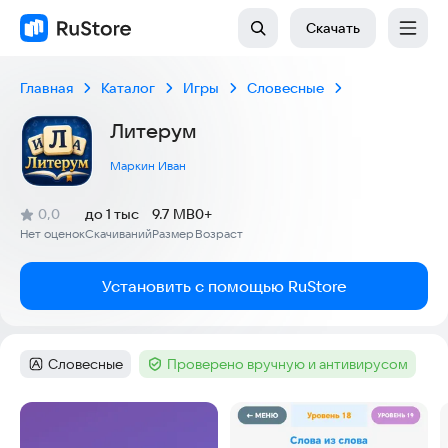
Скачать
Главная
Каталог
Игры
Словесные
Литерум
Маркин Иван
(
)
0,0
до 1 тыс
9.7 MB
0+
Рейтинг:
Нет оценок
Скачиваний
Размер
Возраст
:
:
:
Установить с помощью RuStore
Словесные
Проверено вручную и антивирусом
Категория
:
Тег
:
Скриншоты