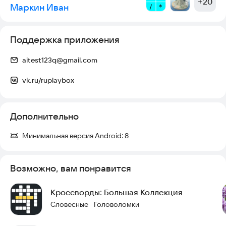
+
20
Маркин Иван
- Улучшает орфографические навыки
- Помогает быстрее подбирать ассоциации
Поддержка приложения
aitest123q@gmail.com
aitest123q@gmail.com
vk.ru/ruplaybox
Дополнительно
Минимальная версия Android:
8
Возможно, вам понравится
Кроссворды: Большая Коллекция
Словесные
Головоломки
·