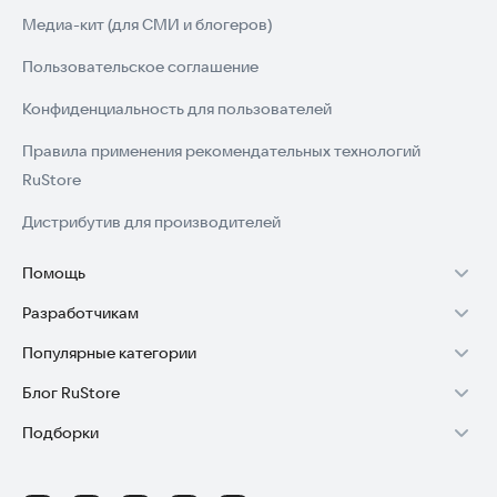
Медиа-кит (для СМИ и блогеров)
Пользовательское соглашение
Конфиденциальность для пользователей
Правила применения рекомендательных технологий
RuStore
Дистрибутив для производителей
Помощь
Разработчикам
Установка RuStore на TV
Популярные категории
Зарабатывать с RuStore
Установка RuStore на телефон
Блог RuStore
Игры для Android
Стать разработчиком
Установка RuStore в машину
Подборки
Обзоры игр для Android 2025
Приложения банков
Доступ к RuStore Консоль
Помощь пользователям RuStore
Игровой набор
Обзоры мобильных приложений 2025
Государственные
RuStore SDK (документация)
Покупки и возвраты