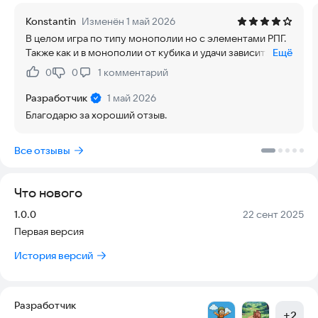
Konstantin
Изменён 1 май 2026
В целом игра по типу монополии но с элементами РПГ.
Также как и в монополии от кубика и удачи зависит
Ещё
больше чем от тебя. Несколько партий вполне можно
0
0
1
комментарий
Нравится:
Не нравится:
сыграть, но быстро надоест из-за однообразия и
отсутствия какой либо динамики кроме меняющихся
Разработчик
1 май 2026
цифр. Было бы возможно лучше если бы с кругами
Благодарю за хороший отзыв.
добавлялись новые монстры или как-то менялись
анимации. Но возможно автор имеет это всё в планах.
Все отзывы
Что нового
Версия:
Дата:
1.0.0
22 сент 2025
Первая версия
История версий
Разработчик
+
2