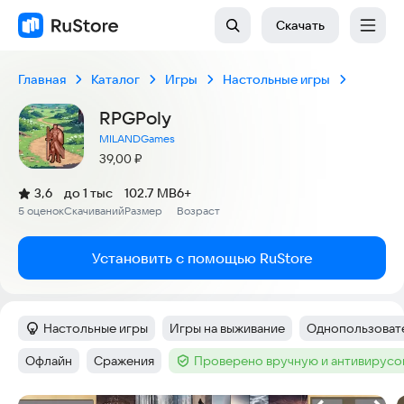
Скачать
Главная
Каталог
Игры
Настольные игры
RPGPoly
MILANDGames
Цена:
39,00
₽
(
)
3,6
до 1 тыс
102.7 MB
6+
Рейтинг:
5 оценок
Скачиваний
Размер
Возраст
:
:
:
Установить с помощью RuStore
Настольные игры
Игры на выживание
Однопользовате
Категория
:
Тег
:
Тег
:
Офлайн
Сражения
Проверено вручную и антивирус
Тег
:
Тег
:
Тег
: