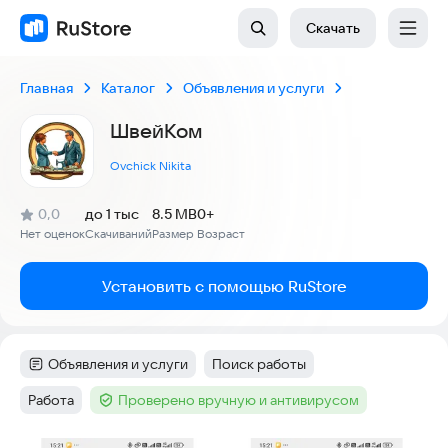
Скачать
Главная
Каталог
Объявления и услуги
ШвейКом
Ovchick Nikita
(
)
0,0
до 1 тыс
8.5 MB
0+
Рейтинг:
Нет оценок
Скачиваний
Размер
Возраст
:
:
:
Установить с помощью RuStore
Объявления и услуги
Поиск работы
Категория
:
Тег
:
Работа
Проверено вручную и антивирусом
Тег
:
Тег
: