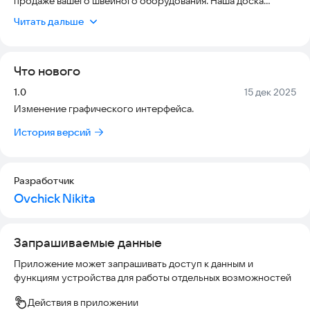
продаже вашего швейного оборудования. Наша доска
объявлений предназначена, в первую очередь, для простого
Читать дальше
пользователя, чтобы вы могли спокойно разместить свои
частные объявления абсолютно бесплатно. Также для
организаций на нашем сайте есть раздел «Магазины», где
Что нового
все ваши объявления будут находиться в одном месте, чтобы
потенциальному клиенту было проще найти нужное для
Версия:
Дата:
1.0
15 дек 2025
него объявление.
Изменение графического интерфейса.
История версий
Разработчик
Ovchick Nikita
Запрашиваемые данные
Приложение может запрашивать доступ к данным и
функциям устройства для работы отдельных возможностей
Действия в приложении