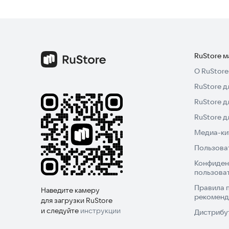
RuStore 
О RuStore
RuStore д
RuStore д
RuStore 
Медиа-кит
Пользова
Конфиден
пользова
Правила 
Наведите камеру
рекоменд
для загрузки RuStore
и следуйте
инструкции
Дистрибу