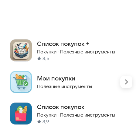
о забыть.
еделю.
ах.
удобным приложением.
Список покупок +
Покупки
·
Полезные инструменты
3,5
Мои покупки
Полезные инструменты
Список покупок
упок, планировщик продуктов, учёт расходов и карты
исок покупок в магазин, экономьте деньги и время!
Покупки
·
Полезные инструменты
3,9
ile-dev.ru