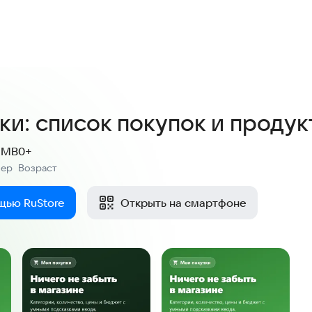
ки: список покупок и продук
6 MB
0+
мер
Возраст
:
щью RuStore
Открыть на смартфоне