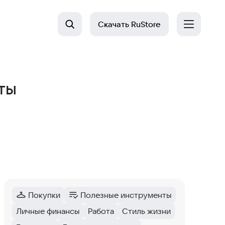
Скачать
RuStore
ты
Покупки
Полезные инструменты
Категория
:
Категория
:
Личные финансы
Работа
Стиль жизни
Тег
:
Тег
:
Тег
: