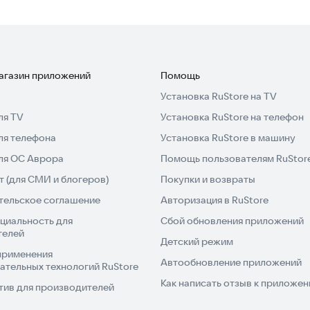
магазин приложений
Помощь
Установка RuStore на TV
ля TV
Установка RuStore на телефон
ля телефона
Установка RuStore в машину
для ОС Аврора
Помощь пользователям RuStor
 (для СМИ и блогеров)
Покупки и возвраты
тельское соглашение
Авторизация в RuStore
циальность для
Сбой обновления приложений
телей
Детский режим
применения
Автообновление приложений
ательных технологий RuStore
Как написать отзыв к приложе
тив для производителей