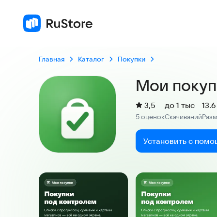
Главная
Каталог
Покупки
Мои покуп
(
)
3,5
до 1 тыс
13.
Рейтинг:
5 оценок
Скачиваний
Раз
:
:
Установить с помо
Скриншоты