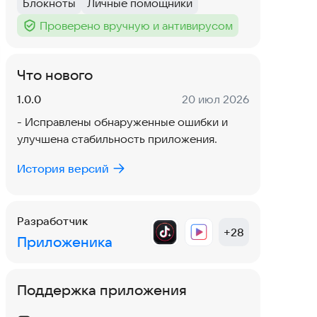
Блокноты
Личные помощники
Тег
:
Тег
:
Проверено вручную и антивирусом
Тег
:
Что нового
Версия:
Дата:
1.0.0
20 июл 2026
- Исправлены обнаруженные ошибки и
улучшена стабильность приложения.
История версий
Разработчик
+
28
Приложеника
Поддержка приложения