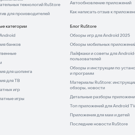
Автообновление приложений
ательных технологий RuStore
Как написать отзыв к приложе
тив для производителей
ые категории
Блог RuStore
Android
Обзоры игр для Android 2025
ия банков
Обзоры мобильных приложений
твенные
Лайфхаки и советы для Android
пользователей
м
Обзоры и инструкции по устано
ия для шопинга
и программ
ия для ТВ
Материалы RuStore: инструкци
обзоры, новости
атных игр
Детальные разборы приложений
латные игры
Топ приложений для Android T
Приложения для мам и детей
Последние новости RuStore