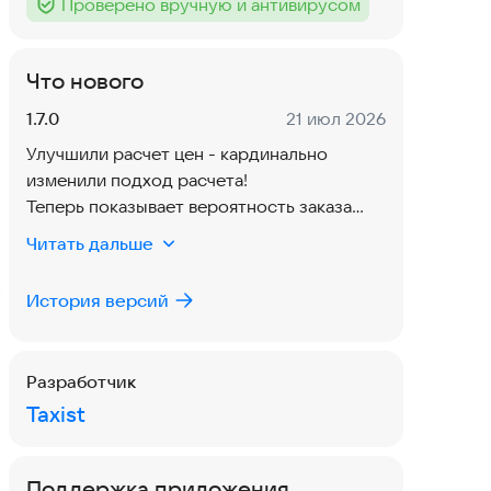
Проверено вручную и антивирусом
Тег
:
Что нового
Версия:
Дата:
1.7.0
21 июл 2026
Улучшили расчет цен - кардинально
изменили подход расчета!
Теперь показывает вероятность заказа
через Фастен!
Читать дальше
Добавили новые города.
Внутренние улучшения.
История версий
Разработчик
Taxist
Поддержка приложения