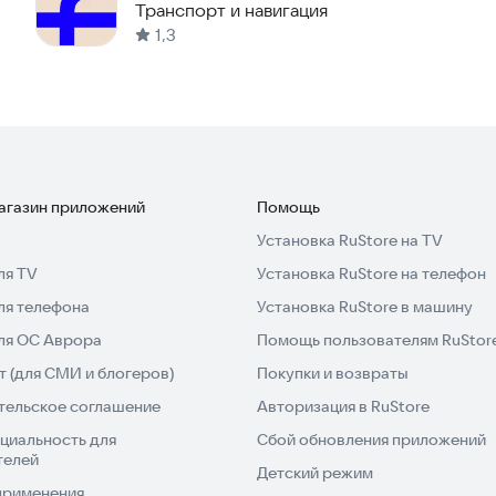
Транспорт и навигация
1,3
магазин приложений
Помощь
Установка RuStore на TV
ля TV
Установка RuStore на телефон
ля телефона
Установка RuStore в машину
для ОС Аврора
Помощь пользователям RuStor
 (для СМИ и блогеров)
Покупки и возвраты
тельское соглашение
Авторизация в RuStore
циальность для
Сбой обновления приложений
телей
Детский режим
применения