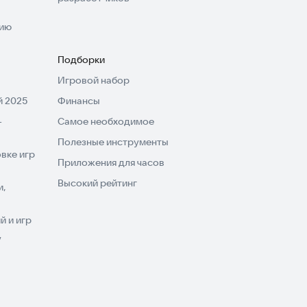
нию
Подборки
Игровой набор
 2025
Финансы
-
Самое необходимое
Полезные инструменты
вке игр
Приложения для часов
Высокий рейтинг
и,
 и игр
V