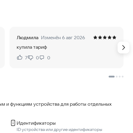
ном, Комфорт и Комфорт+ прямо на экране. Больше
Людмила
Изменён 6 авг 2026
я. Всегда можно посмотреть в приложении.
купила тариф
7
0
0
Нравится:
Не нравится:
больше прямо сейчас! 🎉
м и функциям устройства для работы отдельных
Идентификаторы
ID устройства или другие идентификаторы