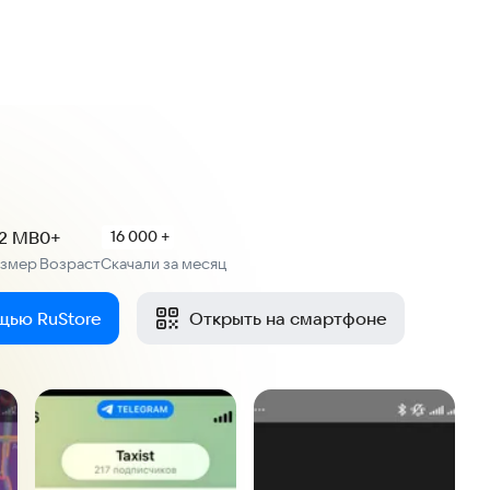
.2 MB
0+
16 000 +
азмер
Возраст
Скачали за месяц
:
щью RuStore
Открыть на смартфоне