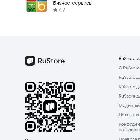
Бизнес-сервисы
4,7
RuStore 
О RuStore
RuStore д
RuStore д
RuStore 
Медиа-кит
Пользова
Конфиден
пользова
Правила 