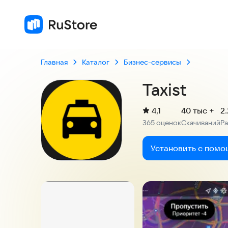
4,1
365 оценок
Главная
Каталог
Бизнес-сервисы
Taxist
(
)
4,1
40 тыс +
2
Рейтинг:
365 оценок
Скачиваний
Р
:
:
Установить с помо
Скриншоты