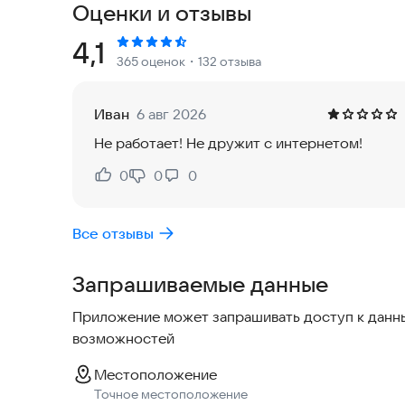
Оценки и отзывы
🔹 Умный радар — видите актуальные цены Эко
Рейтинг:
4,1
365 оценок
・132 отзыва
никаких сюрпризов!
Иван
6 авг 2026
🔹 История поездок — все расчёты сохраняютс
Не работает! Не дружит с интернетом!
0
0
0
Нравится:
Не нравится:
Скачивайте бесплатно и начните зарабатывать 
Все отзывы
Расчёты носят справочный характер.
Запрашиваемые данные
Приложение может запрашивать доступ к данны
возможностей
Местоположение
Точное местоположение