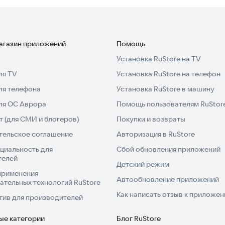
магазин приложений
Помощь
Установка RuStore на TV
ля TV
Установка RuStore на телефон
ля телефона
Установка RuStore в машину
для ОС Аврора
Помощь пользователям RuStor
 (для СМИ и блогеров)
Покупки и возвраты
тельское соглашение
Авторизация в RuStore
циальность для
Сбой обновления приложений
телей
Детский режим
применения
Автообновление приложений
ательных технологий RuStore
Как написать отзыв к приложе
тив для производителей
ые категории
Блог RuStore