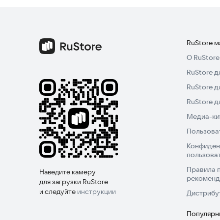
RuStore 
О RuStore
RuStore д
RuStore д
RuStore 
Медиа-кит
Пользова
Конфиден
пользова
Правила 
Наведите камеру
рекоменд
для загрузки RuStore
и следуйте
инструкции
Дистрибу
Популярн