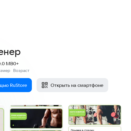
енер
0.0 MB
0+
азмер
Возраст
:
щью RuStore
Открыть на смартфоне