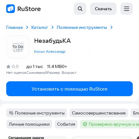
Скачать
Главная
Каталог
Полезные инструменты
НезабудьКА
Косых Александр
(
)
0,0
до 1 тыс
11.4 MB
0+
Рейтинг:
Нет оценок
Скачиваний
Размер
Возраст
:
:
:
Установить с помощью RuStore
Полезные инструменты
Самосовершенствование
Бл
Категория
:
Тег
:
Те
Личные помощники
События
Проверено вручную и 
Тег
:
Тег
:
Тег
: