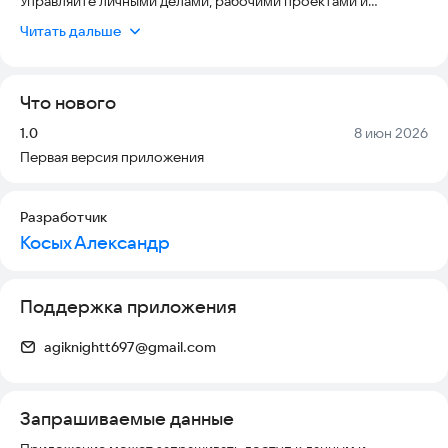
Управляйте личными делами, рабочими проектами и
покупками в одном минималистичном и интуитивно
Читать дальше
понятном интерфейсе.
НезабудьКА о нажных делах!
Что нового
Версия:
Дата:
1.0
8 июн 2026
Первая версия приложения
Разработчик
Косых Александр
Поддержка приложения
agiknightt697@gmail.com
Запрашиваемые данные