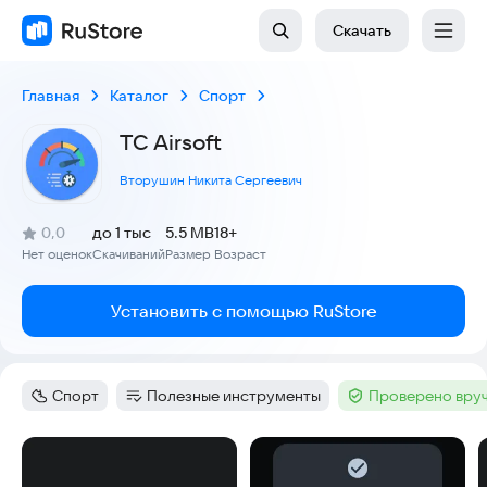
Скачать
Главная
Каталог
Спорт
TC Airsoft
Вторушин Никита Сергеевич
(
)
0,0
до 1 тыс
5.5 MB
18+
Рейтинг:
Нет оценок
Скачиваний
Размер
Возраст
:
:
:
Установить с помощью RuStore
Спорт
Полезные инструменты
Проверено вруч
Категория
:
Категория
:
Тег
:
Скриншоты