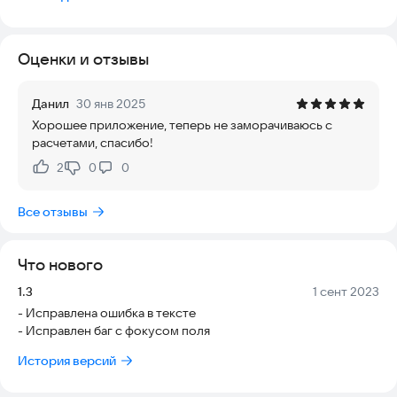
в помещении : любое оружие до 120 м/с.
на открытой местности:
Оценки и отзывы
- пистолет до 120 м/с.
- автомат до 150 м/с.
- пулемёт до 160 м/с.
Данил
30 янв 2025
- снайперская винтовка AEG (спринг с ручной
Хорошее приложение, теперь не заморачиваюсь с
перезарядкой), самозарядная, полуавтомат, с отсутствием
расчетами, спасибо!
ведения автоматического огня до 172,5 м/с
2
0
0
Нравится:
Не нравится:
Все отзывы
Что нового
Версия:
Дата:
1.3
1 сент 2023
- Исправлена ошибка в тексте
- Исправлен баг с фокусом поля
История версий