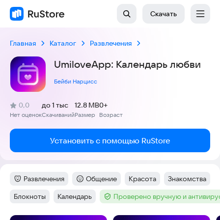
Скачать
Главная
Каталог
Развлечения
UmiloveApp: Календарь любви
Бейби Нарцисс
(
)
0,0
до 1 тыс
12.8 MB
0+
Рейтинг:
Нет оценок
Скачиваний
Размер
Возраст
:
:
:
Установить с помощью RuStore
Развлечения
Общение
Красота
Знакомства
Категория
:
Категория
:
Тег
:
Тег
:
Блокноты
Календарь
Проверено вручную и антивир
Тег
:
Тег
:
Тег
: