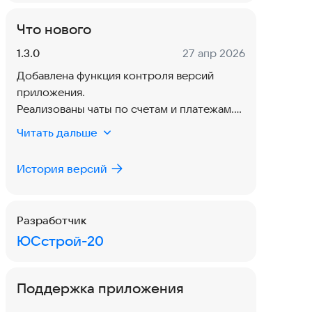
Что нового
Версия:
Дата:
1.3.0
27 апр 2026
Добавлена функция контроля версий
приложения.
Реализованы чаты по счетам и платежам.
Введён новый раздел Security.
Читать дальше
Исправлены ошибки, связанные с push-
уведомлениями.
История версий
Разработчик
ЮСстрой-20
Поддержка приложения