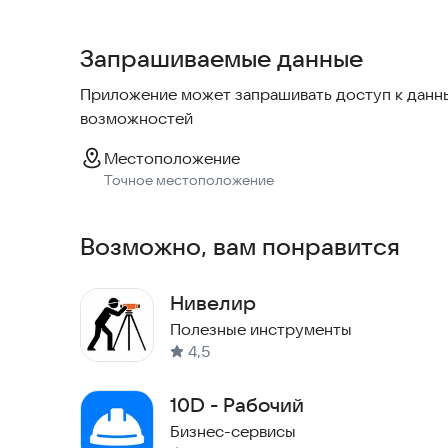
Добавление подрядчиков и сотрудников.
Отмечание прихода и ухода с использованием 
Запрашиваемые данные
Контроль количества рабочих на объекте в реа
Управление ролями и должностями сотруднико
Приложение может запрашивать доступ к данны
Просмотр статистики по объектам и рабочим.
возможностей
Местоположение
Точное местоположение
Возможно, вам понравится
Нивелир
Полезные инструменты
4,5
10D - Рабочий
Бизнес-сервисы