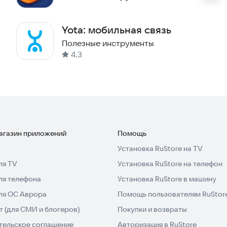
Yota: мобильная связь
Полезные инструменты
4,3
магазин приложений
Помощь
Установка RuStore на TV
ля TV
Установка RuStore на телефон
ля телефона
Установка RuStore в машину
для ОС Аврора
Помощь пользователям RuStor
 (для СМИ и блогеров)
Покупки и возвраты
тельское соглашение
Авторизация в RuStore