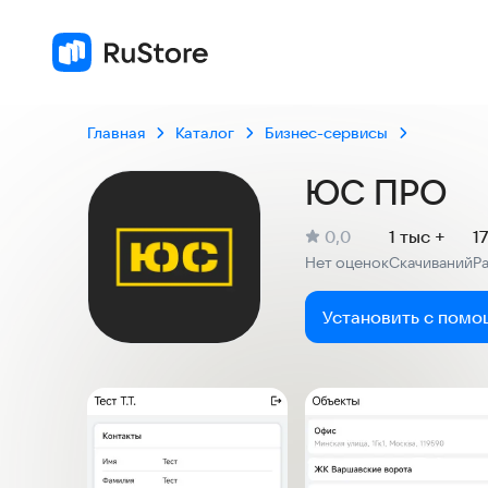
Главная
Каталог
Бизнес-сервисы
ЮС ПРО
(
)
0,0
1 тыс +
1
Рейтинг:
Нет оценок
Скачиваний
Р
:
:
Установить с помо
Скриншоты