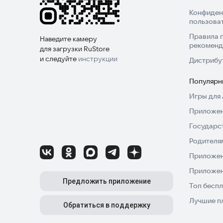
Конфиден
пользова
Правила 
Наведите камеру
рекоменд
для загрузки RuStore
и следуйте
инструкции
Дистрибу
Популярн
Игры для 
Приложен
Государс
Родителя
Приложен
Приложен
Предложить приложение
Топ беспл
Лучшие п
Обратиться в поддержку