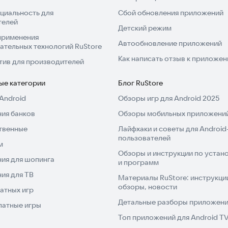
циальность для
Сбой обновления приложений
телей
Детский режим
применения
Автообновление приложений
ательных технологий RuStore
Как написать отзыв к приложе
тив для производителей
ые категории
Блог RuStore
Android
Обзоры игр для Android 2025
ия банков
Обзоры мобильных приложений
твенные
Лайфхаки и советы для Android
пользователей
м
Обзоры и инструкции по устано
ия для шопинга
и программ
ия для ТВ
Материалы RuStore: инструкци
обзоры, новости
атных игр
Детальные разборы приложений
латные игры
Топ приложений для Android T