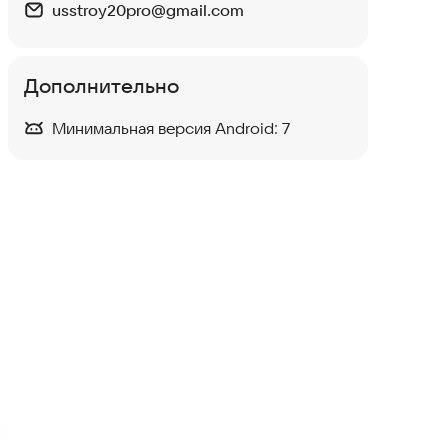
usstroy20pro@gmail.com
Дополнительно
Минимальная версия Android:
7
Электрик
Полезные инструменты
OneID
Бизнес-сервисы