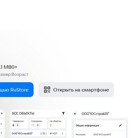
7.1 MB
0+
азмер
Возраст
:
щью RuStore
Открыть на смартфоне