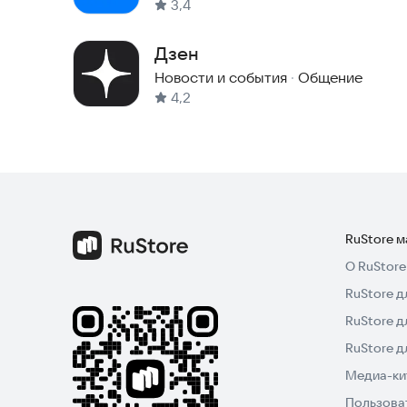
3,4
Дзен
Новости и события
·
Общение
4,2
RuStore 
О RuStore
RuStore д
RuStore д
RuStore 
Медиа-кит
Пользова