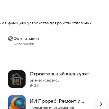
геолокации и фотографий.
льном времени.
в.
м и функциям устройства для работы отдельных
Фото и видео
Фотографии
Строительный калькулятор
PROстройку
Бизнес-сервисы
3,6
ИИ Прораб: Ремонт и
сметы
Полезные инструменты