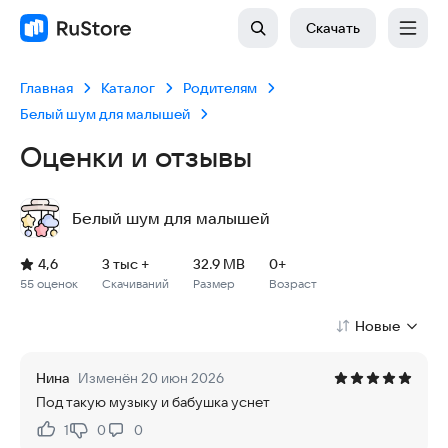
Скачать
Главная
Каталог
Родителям
Белый шум для малышей
Оценки и отзывы
Белый шум для малышей
Рейтинг: 4,6, 55 оценок
Скачиваний: 3 тыс +
Размер файла: 32.9 MB
Возрастное ограничение: 32.9 MB
4,6
3 тыс +
32.9 MB
0+
55 оценок
Скачиваний
Размер
Возраст
Новые
Нина
Изменён 20 июн 2026
Под такую музыку и бабушка уснет
1
0
0
Нравится:
Не нравится: