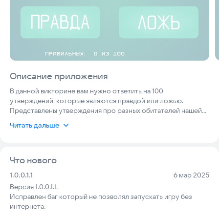
Описание приложения
В данной викторине вам нужно ответить на 100
утверждений, которые являются правдой или ложью.
Представлены утверждения про разных обитателей нашей
планеты, космос, историю и не только.
Читать дальше
Для связи:
exo2free@gmail.com
Что нового
Версия:
Дата:
1.0.0.1.1
6 мар 2025
Версия 1.0.0.1.1.
Исправлен баг который не позволял запускать игру без
интернета.