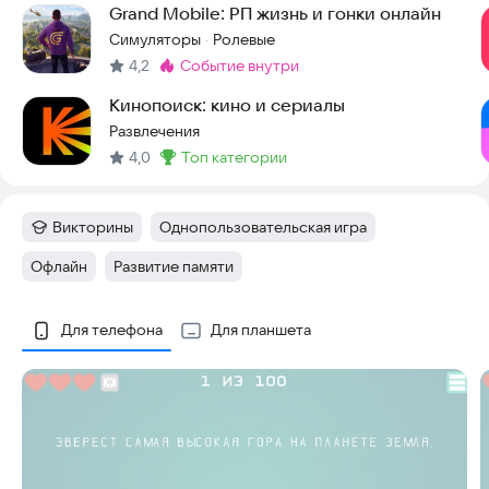
Grand Mobile: РП жизнь и гонки онлайн
Симуляторы
Ролевые
·
4,2
событие внутри
Метка
:
Кинопоиск: кино и сериалы
Развлечения
4,0
топ категории
Метка
:
Викторины
Однопользовательская игра
Категория
:
Тег
:
Офлайн
Развитие памяти
Тег
:
Тег
:
Скриншоты
Для телефона
Для планшета