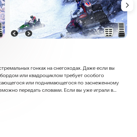
стремальных гонках на снегоходах. Даже если вы
убордом или квадроциклом требует особого
ускающегося или поднимающегося по заснеженному
озможно передать словами. Если вы уже играли в
 или бобслея, сейчас настало время новых
ере, чтобы подготовиться к лыжным соревнованиям.
изит вас к мечте о кроссе с экстремальными
дрифт, который вы еще не пробовали. Трюки на
 захватят вас с головой.