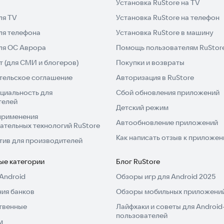
Установка RuStore на TV
ядиться энергией для бесстрашного фрирайда на
ля TV
Установка RuStore на телефон
 и снежных трассах — обгоняйте и побеждайте других
ля телефона
Установка RuStore в машину
 других участников. Победить высокоскоростных
— непростая задача. Это удивительная лыжная
для ОС Аврора
Помощь пользователям RuStor
 снегоходе, пробуйте сноуборд на фрирайдах, быстро
 (для СМИ и блогеров)
Покупки и возвраты
и дрифте на мотоцикле, так как на снежных
тельское соглашение
Авторизация в RuStore
циальность для
Сбой обновления приложений
телей
йчас, чтобы проверить свои навыки в самых
Детский режим
применения
Автообновление приложений
ательных технологий RuStore
Как написать отзыв к приложе
тив для производителей
ые категории
Блог RuStore
Android
Обзоры игр для Android 2025
ия банков
Обзоры мобильных приложений
твенные
Лайфхаки и советы для Android
пользователей
м