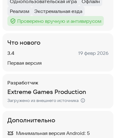
Однопользовательская игра
Офлайн
Тег
:
Тег
:
Реализм
Экстремальная езда
Тег
:
Тег
:
Проверено вручную и антивирусом
Тег
:
Что нового
Версия:
Дата:
3.4
19 февр 2026
Первая версия
Разработчик
Extreme Games Production
Загружено из внешнего источника
Дополнительно
Минимальная версия Android:
5