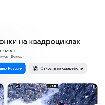
онки на квадроциклах
8.2 MB
6+
азмер
Возраст
:
щью RuStore
Открыть на смартфоне