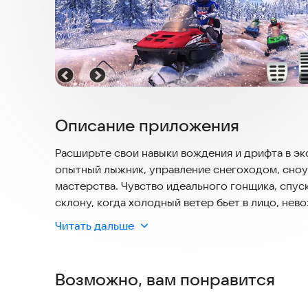
Описание приложения
Расширьте свои навыки вождения и дрифта в эк
опытный лыжник, управление снегоходом, сно
мастерства. Чувство идеального гонщика, сп
склону, когда холодный ветер бьет в лицо, нев
симуляторы водных лыж, трюковых велосипедов
Читать дальше
испытаний. Вам предстоит пройти курс на скут
Победа в мобильной гонке на снегоходах прибл
прыжками в снежной зоне. Испытайте снежный 
Возможно, вам понравится
квадроциклах на скоростных спусках и подъемах