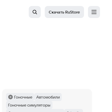
Скачать
RuStore
Гоночные
Автомобили
Категория
:
Тег
:
Гоночные симуляторы
Тег
: