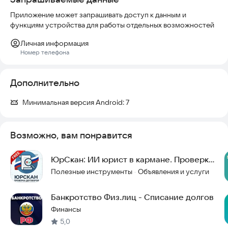
— Полная конфиденциальность.
Приложение может запрашивать доступ к данным и
— Поддержка на каждом этапе процедуры.
функциям устройства для работы отдельных возможностей
Мы понимаем, насколько тяжело жить с долгами —
Личная информация
постоянный стресс, страх будущего, ощущение тупика.
Номер телефона
Наша задача — вернуть вам финансовую свободу законным
способом.
Дополнительно
Начните с бесплатной консультации в приложении — и
получите честный разбор вашей ситуации от юриста.
Минимальная версия Android:
7
Возможно, вам понравится
ЮрСкан: ИИ юрист в кармане. Проверка
договоров.
Полезные инструменты
Объявления и услуги
·
Банкротство Физ.лиц - Списание долгов
Финансы
5,0