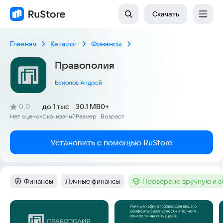
Скачать
Главная
Каталог
Финансы
Правополия
Есионов Андрей
(
)
0,0
до 1 тыс
30.1 MB
0+
Рейтинг:
Нет оценок
Скачиваний
Размер
Возраст
:
:
:
Установить с помощью RuStore
Финансы
Личные финансы
Проверено вручную и 
Категория
:
Тег
:
Тег
:
Скриншоты