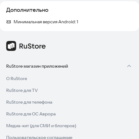
команда проиграет и умрут игроки в команде а к другой
останется та команда выйграет!
Дополнительно
Минимальная версия Android:
1
RuStore магазин приложений
О RuStore
RuStore для TV
RuStore для телефона
RuStore для ОС Аврора
Медиа-кит (для СМИ и блогеров)
Пользовательское соглашение