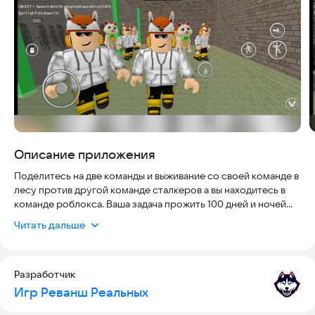
Описание приложения
Поделитесь на две команды и выживание со своей команде в
лесу против другой команде сталкеров а вы находитесь в
команде роблокса. Ваша задача прожить 100 дней и ночей
каждая ночь и день ровняется 8 минут ряльного времени
Читать дальше
В каждой команде по 15 игроков!
Чтобы выжить вам надо: Остерегаться чёрного монстра с
красными глазами а иначе вы умрёте следить за огнём
добывать оптечки и еду и лутать заброшенные здание чтобы
Разработчик
найти орудие еду или топора и даже нажёвки вы также
Игр Реванш Реальных
можете рыбачить и улучшать базы: Главное цель: Какая