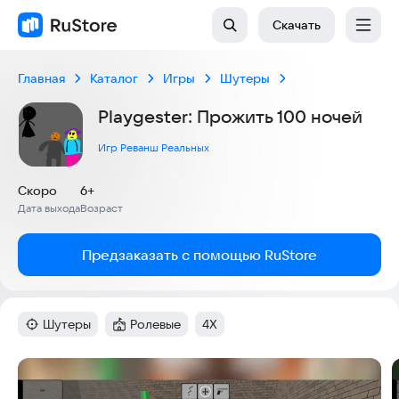
Скачать
Главная
Каталог
Игры
Шутеры
Playgester: Прожить 100 ночей
Игр Реванш Реальных
Скоро
6+
Дата выхода
Возраст
:
:
Предзаказать с помощью RuStore
Шутеры
Ролевые
4X
Категория
:
Категория
:
Тег
:
Скриншоты