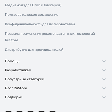
Медиа-кит (для СМИ и блогеров)
Пользовательское соглашение
Конфиденциальность для пользователей
Правила применения рекомендательных технологий
RuStore
Дистрибутив для производителей
Помощь
Разработчикам
Установка RuStore на TV
Популярные категории
Зарабатывать с RuStore
Установка RuStore на телефон
Блог RuStore
Игры для Android
Стать разработчиком
Установка RuStore в машину
Подборки
Обзоры игр для Android 2025
Приложения банков
Доступ к RuStore Консоль
Помощь пользователям RuStore
Игровой набор
Обзоры мобильных приложений 2025
Государственные
RuStore SDK (документация)
Покупки и возвраты