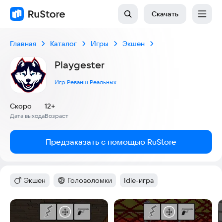
Скачать
Главная
Каталог
Игры
Экшен
Playgester
Игр Реванш Реальных
Скоро
12+
Дата выхода
Возраст
:
:
Предзаказать с помощью RuStore
Экшен
Головоломки
Idle-игра
Категория
:
Категория
:
Тег
:
Скриншоты