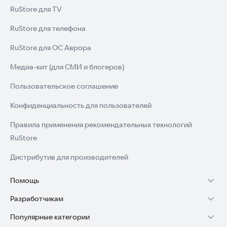
RuStore для TV
RuStore для телефона
RuStore для ОС Аврора
Медиа-кит (для СМИ и блогеров)
Пользовательское соглашение
Конфиденциальность для пользователей
Правила применения рекомендательных технологий
RuStore
Дистрибутив для производителей
Помощь
Разработчикам
Установка RuStore на TV
Популярные категории
Зарабатывать с RuStore
Установка RuStore на телефон