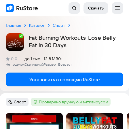
Скачать
Главная
Каталог
Спорт
Fat Burning Workouts-Lose Belly
Fat in 30 Days
(
)
0,0
до 1 тыс
12.8 MB
0+
Рейтинг:
Нет оценок
Скачиваний
Размер
Возраст
:
:
:
Установить с помощью RuStore
Спорт
Проверено вручную и антивирусом
Категория
:
Тег
:
Скриншоты