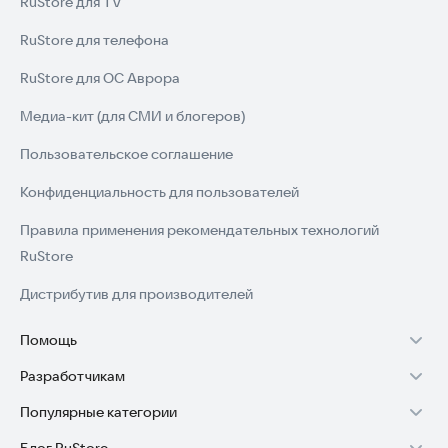
RuStore для TV
RuStore для телефона
RuStore для ОС Аврора
Медиа-кит (для СМИ и блогеров)
Пользовательское соглашение
Конфиденциальность для пользователей
Правила применения рекомендательных технологий
RuStore
Дистрибутив для производителей
Помощь
Разработчикам
Установка RuStore на TV
Популярные категории
Зарабатывать с RuStore
Установка RuStore на телефон