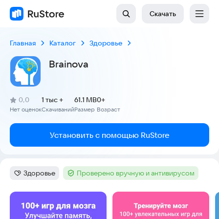
Скачать
Главная
Каталог
Здоровье
Brainova
(
)
0,0
1 тыс +
61.1 MB
0+
Рейтинг:
Нет оценок
Скачиваний
Размер
Возраст
:
:
:
Установить с помощью RuStore
Здоровье
Проверено вручную и антивирусом
Категория
:
Тег
:
Скриншоты