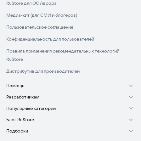
RuStore для ОС Аврора
Медиа-кит (для СМИ и блогеров)
Пользовательское соглашение
Конфиденциальность для пользователей
Правила применения рекомендательных технологий
RuStore
Дистрибутив для производителей
Помощь
Разработчикам
Установка RuStore на TV
Популярные категории
Зарабатывать с RuStore
Установка RuStore на телефон
Блог RuStore
Игры для Android
Стать разработчиком
Установка RuStore в машину
Подборки
Обзоры игр для Android 2025
Приложения банков
Доступ к RuStore Консоль
Помощь пользователям RuStore