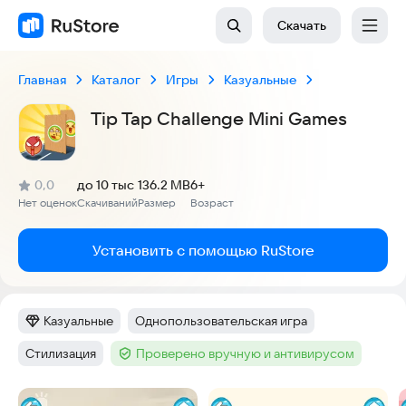
Скачать
Главная
Каталог
Игры
Казуальные
Tip Tap Challenge Mini Games
(
)
0,0
до 10 тыс
136.2 MB
6+
Рейтинг:
Нет оценок
Скачиваний
Размер
Возраст
:
:
:
Установить с помощью RuStore
Казуальные
Однопользовательская игра
Категория
:
Тег
:
Стилизация
Проверено вручную и антивирусом
Тег
:
Тег
:
Скриншоты