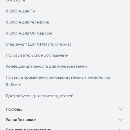
О RuStore
RuStore для TV
RuStore для телефона
RuStore для ОС Аврора
Медиа-кит (для СМИ и блогеров)
Пользовательское соглашение
Конфиденциальность для пользователей
Правила применения рекомендательных технологий
RuStore
Дистрибутив для производителей
Помощь
Разработчикам
Установка RuStore на TV