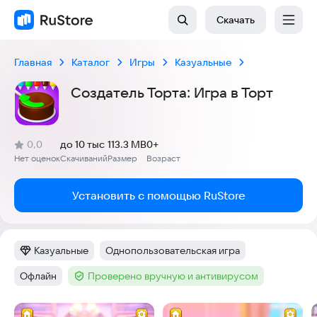
Скачать
Главная
Каталог
Игры
Казуальные
Создатель Торта: Игра в Торт
(
)
0,0
до 10 тыс
113.3 MB
0+
Рейтинг:
Нет оценок
Скачиваний
Размер
Возраст
:
:
:
Установить с помощью RuStore
Казуальные
Однопользовательская игра
Категория
:
Тег
:
Офлайн
Проверено вручную и антивирусом
Тег
:
Тег
:
Скриншоты