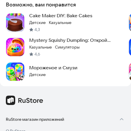
Возможно, вам понравится
👥 Обслуживайте клиентов
Управляйте своей пекарней, ежедневно предлагая
Cake Maker DIY: Bake Cakes
разнообразные десерты. Покажите свои навыки украшения и
Детские
Казуальные
·
станьте лучшим кондитером в мире кулинарных игр.
4,3
Попробуйте игры о приготовлении тортов и окунитесь в
Mystery Squishy Dumpling: Открой
сладкое творчество. Установите приложение прямо сейчас,
Редкий Пельмень
Казуальные
Симуляторы
чтобы начать создавать свои шедевры!
·
4,6
Мороженое и Смузи
Детские
RuStore магазин приложений