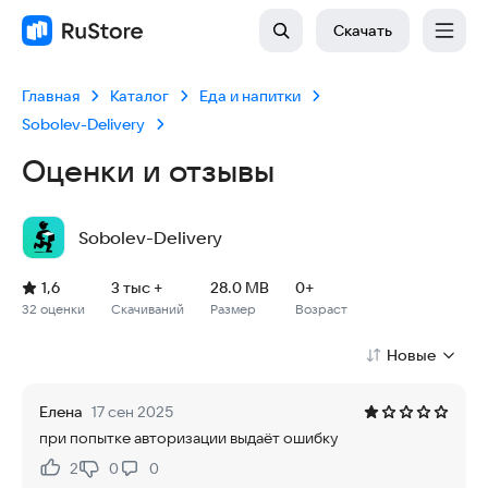
Скачать
Главная
Каталог
Еда и напитки
Sobolev-Delivery
Оценки и отзывы
Sobolev-Delivery
Рейтинг: 1,6, 32 оценки
Скачиваний: 3 тыс +
Размер файла: 28.0 MB
Возрастное ограничение: 28.0 MB
1,6
3 тыс +
28.0 MB
0+
32 оценки
Скачиваний
Размер
Возраст
Новые
Елена
17 сен 2025
при попытке авторизации выдаёт ошибку
2
0
0
Нравится:
Не нравится: