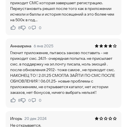
приходит СМС которая завершает регистрацию.
Переустановить решил после того как в приложении
исчезли и баллы и история посещений а это более чем
на 500к в год...
8
0
0
Нравится:
Не нравится:
Аннаирина
6 янв 2025
Глючит приложение, пытаюсь заново поставить - не
приходит смс. 24.11- очередная попытка. не присылает
смс. в поддержку на эл.почту писала, ноль эмоций .
после обновления 29.12- тоже самое , не приходит смс.
НАКОНЕЦ ТО ! 2.01.25 СМОГЛА ЗАЙТИ ПО СМС ПОСЛЕ
ОБНОВЛЕНИЯ ! 06.01.25- новые проблемы с
приложением, не открывается каталог, нет истории
заказов, нет бонусов, ничего выбрать нельзя!!
8
0
0
Нравится:
Не нравится:
Игорь
20 дек 2024
Не открывается.