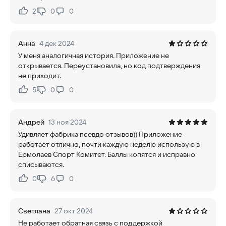
2
0
0
Нравится:
Не нравится:
Анна
4 дек 2024
У меня аналогичная история. Приложение не
открывается. Переустановила, но код подтверждения
не приходит.
5
0
0
Нравится:
Не нравится:
Андрей
13 ноя 2024
Удивляет фабрика псевдо отзывов)) Приложение
работает отлично, почти каждую неделю использую в
Ермолаев Спорт Комитет. Баллы копятся и исправно
списываются.
0
6
0
Нравится:
Не нравится:
Светлана
27 окт 2024
Не работает обратная связь с поддержкой