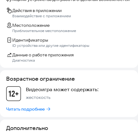
награды, улучшай технику и докажи, что именно ты способен
выжить в этих смертельных гонках.
Действия в приложении
Взаимодействие с приложением
Если тебе нравятся игры про гонки, прокачку машин,
Местоположение
красивые взрывы и массовое уничтожение зомби — Зомби
Приблизительное местоположение
Апокалипсис Гонки подарит тебе напряжённый и
захватывающий игровой опыт.
Идентификаторы
ID устройства или другие идентификаторы
Данные о работе приложения
Диагностика
Возрастное ограничение
Видеоигра может содержать:
жестокость
Читать подробнее
Дополнительно