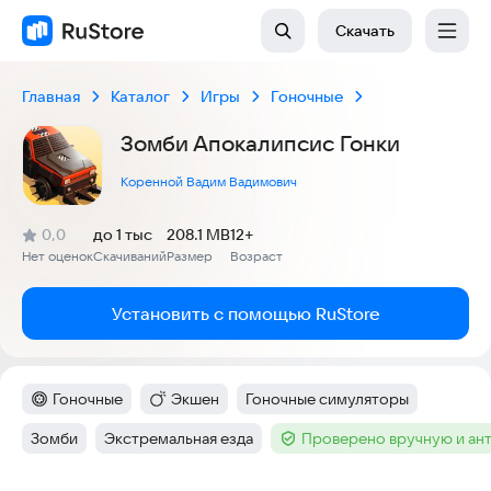
Скачать
Главная
Каталог
Игры
Гоночные
Зомби Апокалипсис Гонки
Коренной Вадим Вадимович
(
)
0,0
до 1 тыс
208.1 MB
12+
Рейтинг:
Нет оценок
Скачиваний
Размер
Возраст
:
:
:
Установить с помощью RuStore
Гоночные
Экшен
Гоночные симуляторы
Категория
:
Категория
:
Тег
:
Зомби
Экстремальная езда
Проверено вручную и ан
Тег
:
Тег
:
Тег
: