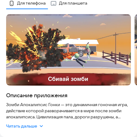
Скриншоты
Для телефона
Для планшета
Описание приложения
Зомби Апокалипсис Гонки — это динамичная гоночная игра,
действие которой разворачивается в мире после зомби
апокалипсиса. Цивилизация пала, дороги разрушены, а
единственный шанс на выживание — это скорость, мощная
Читать дальше
машина и готовность давить зомби без остановки.