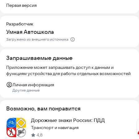
всем билетам, режим «Избранное» для сохранения важных
Первая версия
тем и функцию перемешивания ответов.
Условия использования:
smartpdd.ru/terms-of-use
Разработчик
Правила хранения личной информации:
smartpdd.ru/privacy-
Умная Автошкола
policy
Загружено из внешнего источника
Если возникнут трудности или вопросы, пишите нам на
feedback@smartpdd.ru
. Мы всегда рады помочь! Написать
Запрашиваемые данные
сообщение можно прямо из меню приложения.
Приложение может запрашивать доступ к данным и
Попробуйте приложение прямо сейчас и начните
функциям устройства для работы отдельных возможностей
подготовку к экзамену в удобном формате.
Личная информация
Другие данные
Возможно, вам понравится
Дорожные знаки России: ПДД
Транспорт и навигация
4,8