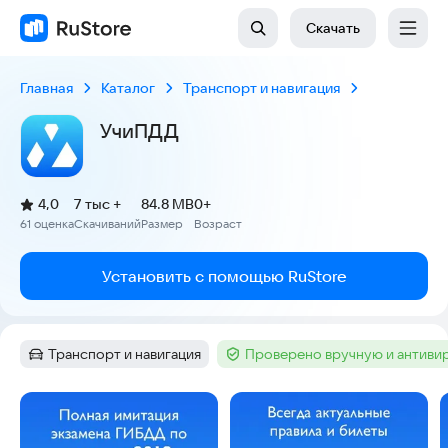
Скачать
Главная
Каталог
Транспорт и навигация
УчиПДД
(
)
4,0
7 тыс +
84.8 MB
0+
Рейтинг:
61 оценка
Скачиваний
Размер
Возраст
:
:
:
Установить с помощью RuStore
Транспорт и навигация
Проверено вручную и антиви
Категория
:
Тег
:
Скриншоты