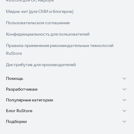
RuStore для ОС Аврора
Медиа-кит (для СМИ и блогеров)
Пользовательское соглашение
Конфиденциальность для пользователей
Правила применения рекомендательных технологий
RuStore
Дистрибутив для производителей
Помощь
Разработчикам
Установка RuStore на TV
Популярные категории
Зарабатывать с RuStore
Установка RuStore на телефон
Блог RuStore
Игры для Android
Стать разработчиком
Установка RuStore в машину
Подборки
Обзоры игр для Android 2025
Приложения банков
Доступ к RuStore Консоль
Помощь пользователям RuStore
Игровой набор