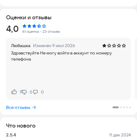
➤ Всегда актуальный текст Правил Дорожного Движения,
чтобы вы были уверены в правильности знаний.
Оценки и отзывы
➤ Полный курс теории, утвержденный Министерством
просвещения России, который полностью заменяет
Рейтинг:
4,0
традиционное обучение в классе.
61 оценка
・23 отзыва
➤ Индивидуальная онлайн-программа для каждого ученика
с контролем усвоения материала.
Любашка
Изменён 9 июл 2026
➤ Умные режимы обучения, которые подстраиваются под
Здравствуйте Не могу войти в аккаунт по номеру
ваши личные способности и скорость восприятия.
телефона
➤ Персональный преподаватель теории, доступный
круглосуточно для ответов на вопросы.
➤ Перемешивание ответов в билетах, что помогает не
просто зазубрить правила, а действительно понять их суть.
➤ Авторские комментарии к ответам в билетах для
глубокого понимания материала.
1
0
0
Нравится:
Не нравится:
➤ Полная имитация экзамена ГИБДД, включающая 5
дополнительных вопросов для проверки знаний.
Все отзывы
В приложении доступен Premium функционал. Он открывает
доступ к теоретическим лекциям и видеоурокам в режиме
Что нового
«Мой учитель», а также к чату с преподавателем автошколы.
В этом режиме вы получаете авторские комментарии ко
Версия:
Дата:
2.5.4
11 дек 2024