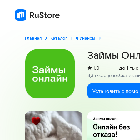
1,0
8,3 тыс. оце
Главная
Каталог
Финансы
Займы Он
(
)
1,0
до 1 тыс
Рейтинг:
8,3 тыс. оценок
Скачиван
:
Установить с помо
Скриншоты