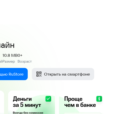
нок
лайн
10.8 MB
0+
ий
Размер
Возраст
:
:
щью RuStore
Открыть на смартфоне