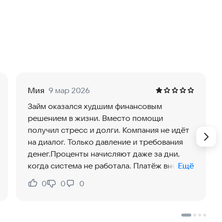
правок и визитов в банк.
 заявок, одобрение 99% случаев.
 через несколько минут после одобрения.
Мия
9 мар 2026
возможность взять кредит без переплаты.
Займ оказался худшим финансовым
решением в жизни. Вместо помощи
ы получаете ровно ту сумму, которую просили.
получил стресс и долги. Компания не идёт
на диалог. Только давление и требования
виях.
денег.Проценты начисляют даже за дни,
когда система не работала. Платёж внести
Ещё
 получения денег проходит в телефоне.
было невозможно. Но штраф всё равно
0
0
0
Нравится:
Не нравится:
добавили. Клиенту не оставляют шансов.
 и готова помочь с любыми вопросами.