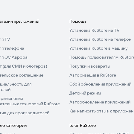
ы быстро и с комфортом! Установите наше
х условиях прямо сейчас!
магазин приложений
Помощь
Установка RuStore на TV
ля TV
Установка RuStore на телефон
ля телефона
Установка RuStore в машину
для ОС Аврора
Помощь пользователям RuStor
 (для СМИ и блогеров)
Покупки и возвраты
тельское соглашение
Авторизация в RuStore
циальность для
Сбой обновления приложений
телей
Детский режим
применения
Автообновление приложений
ательных технологий RuStore
99 ₽/день
Как написать отзыв к приложе
тив для производителей
й:
ые категории
Блог RuStore