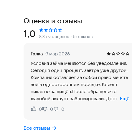
Получите деньги на карту всего за 5 минут без с
✨ Главные плюсы:
Оценки и отзывы
Мгновенное решение: Автоматическая проверка
Рейтинг:
1,0
8,3 тыс. оценок
・5 отзывов
Быстрое зачисление: Деньги приходят на карту
Галка
9 мар 2026
Первый займ бесплатно: Новым клиентам даем 
Условия займа меняются без уведомления.
Сегодня один процент, завтра уже другой.
Честные условия: Никаких скрытых комиссий, в
Компания оставляет за собой право менять
всё в одностороннем порядке. Клиент
Высокий лимит: До 100 000 ₽ на выгодных усло
никак не защищён.После обращения с
жалобой аккаунт заблокировали. Доступ к
Ещё
Легкое оформление: Весь процесс от заявки до
личному кабинету пропал. Узнать реальную
0
0
0
Нравится:
Не нравится:
сумму долга стало невозможно. Очень
Поддержка 24/7: Наша команда всегда на связи
удобный способ избежать
ответственности.
Все отзывы
🔒 Безопасность и конфиденциальность: