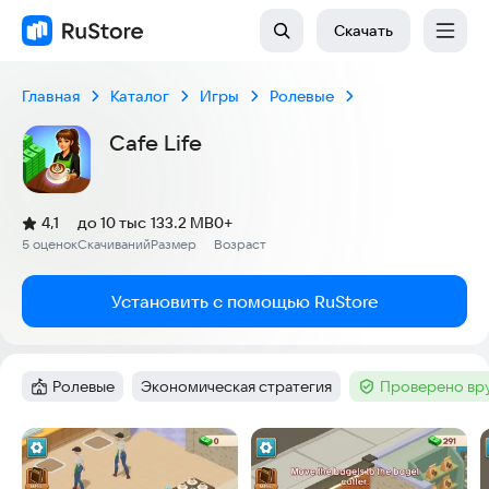
Скачать
Главная
Каталог
Игры
Ролевые
Cafe Life
(
)
4,1
до 10 тыс
133.2 MB
0+
Рейтинг:
5 оценок
Скачиваний
Размер
Возраст
:
:
:
Установить с помощью RuStore
Ролевые
Экономическая стратегия
Проверено вр
Категория
:
Тег
:
Тег
:
Скриншоты