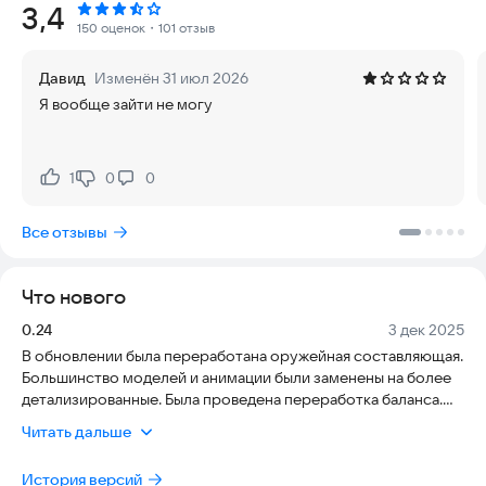
Рейтинг:
3,4
150 оценок
・101 отзыв
В качестве сталкера ваша миссия — противостоять
опасностям Зоны и раскрывать её тайны. Используйте
Давид
Изменён 31 июл 2026
продвинутые детекторы артефактов, чтобы искать ценные
Я вообще зайти не могу
аномалии, разбросанные по пустоши. Эти артефакты
наделяют вас необычными способностями, но привлекают
смертельно опасных мутантов, включая свирепых Слепых
псов, хитрых Псевдособак и скрытных Кровососов. Будьте
1
0
0
Нравится:
Не нравится:
начеку и совершенствуйте свои боевые навыки, чтобы
отбиваться от этих мутировавших угроз.
Все отзывы
Выживание в Зоне требует находчивости и стратегии.
Обыскивайте местность в поисках припасов, торгуйте с
Что нового
другими сталкерами и улучшайте своё снаряжение, чтобы
повысить свои шансы на выживание. Участвуйте в
Версия:
Дата:
0.24
3 дек 2025
интенсивных перестрелках, скрытных проникновениях и
В обновлении была переработана оружейная составляющая.
стратегических союзах, ориентируясь в постоянно
Большинство моделей и анимации были заменены на более
меняющемся ландшафте.
детализированные. Была проведена переработка баланса.
Появились новые точки интереса на локациях: "Окрестности
Но будьте готовы к высшему испытанию — войне фракций.
Читать дальше
завода Юпитер", "Затон"
Вступайте в эпические битвы между враждующими
фракциями, где ваши действия определяют судьбу Зоны.
История версий