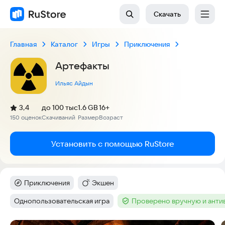
Скачать
Главная
Каталог
Игры
Приключения
Артефакты
Ильяс Айдын
(
)
3,4
до 100 тыс
1.6 GB
16+
Рейтинг:
150 оценок
Скачиваний
Размер
Возраст
:
:
:
Установить с помощью RuStore
Приключения
Экшен
Категория
:
Категория
:
Однопользовательская игра
Проверено вручную и ант
Тег
:
Тег
: