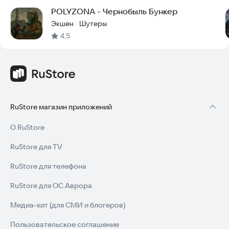
принадлежат GSC Game World. Эта игра создана фанатами
POLYZONA - Чернобыль Бункер
как дань уважения вселенной STALKER и не связана с GSC
Game World и не одобрена ими.
Экшен
Шутеры
·
4,5
RuStore магазин приложений
О RuStore
RuStore для TV
RuStore для телефона
RuStore для ОС Аврора
Медиа-кит (для СМИ и блогеров)
Пользовательское соглашение