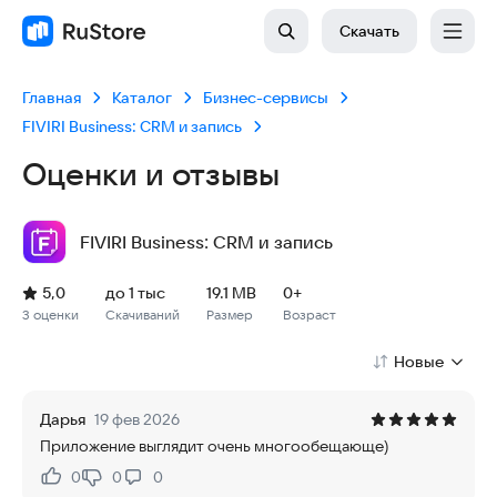
Скачать
Главная
Каталог
Бизнес-сервисы
FIVIRI Business: CRM и запись
Оценки и отзывы
FIVIRI Business: CRM и запись
Рейтинг: 5,0, 3 оценки
Скачиваний: до 1 тыс
Размер файла: 19.1 MB
Возрастное ограничение: 19.1 MB
5,0
до 1 тыс
19.1 MB
0+
3 оценки
Скачиваний
Размер
Возраст
Новые
Дарья
19 фев 2026
Приложение выглядит очень многообещающе)
0
0
0
Нравится:
Не нравится: