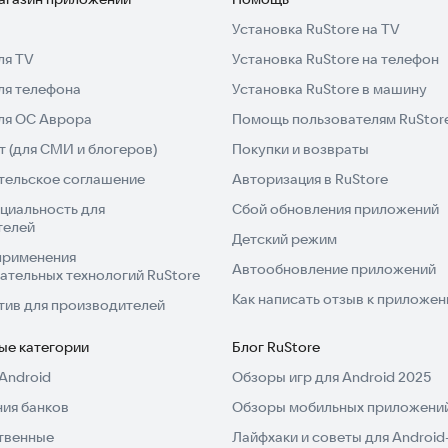
Установка RuStore на TV
ойте новые возможности для вашей мобильной
ля TV
Установка RuStore на телефон
ля телефона
Установка RuStore в машину
для ОС Аврора
Помощь пользователям RuStor
 (для СМИ и блогеров)
Покупки и возвраты
тельское соглашение
Авторизация в RuStore
циальность для
Сбой обновления приложений
телей
Детский режим
применения
Автообновление приложений
ательных технологий RuStore
Как написать отзыв к приложе
тив для производителей
ые категории
Блог RuStore
Android
Обзоры игр для Android 2025
ия банков
Обзоры мобильных приложений
твенные
Лайфхаки и советы для Android