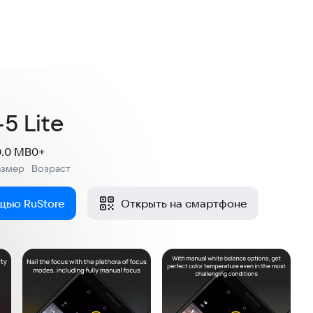
5 Lite
0.0 MB
0+
азмер
Возраст
:
щью RuStore
Открыть на смартфоне