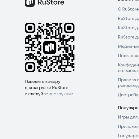
О RuStore
Попробуйте Camera FV-5 прямо сейчас и откр
RuStore д
фотографии!
RuStore д
RuStore 
Медиа-кит
Пользова
Конфиден
пользова
Правила 
Наведите камеру
рекоменд
для загрузки RuStore
и следуйте
инструкции
Дистрибу
Популярн
Игры для 
Приложен
Государс