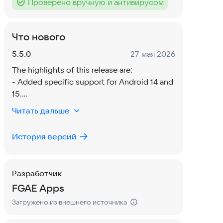
Проверено вручную и антивирусом
Тег
:
Что нового
Версия:
Дата:
5.5.0
27 мая 2026
The highlights of this release are:
- Added specific support for Android 14 and
15.
- Now the app does not need or request
Читать дальше
storage permissions.
- Faster image saving and processing.
История версий
- Other smaller fixes.
Разработчик
FGAE Apps
Загружено из внешнего источника