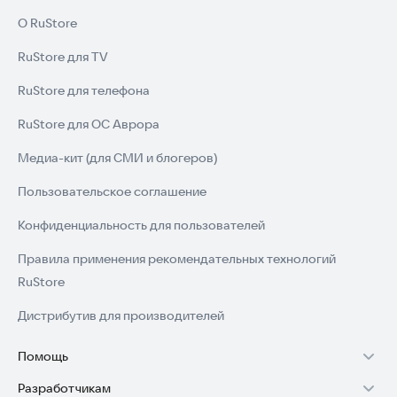
О RuStore
RuStore для TV
RuStore для телефона
RuStore для ОС Аврора
Медиа-кит (для СМИ и блогеров)
Пользовательское соглашение
Конфиденциальность для пользователей
Правила применения рекомендательных технологий
RuStore
Дистрибутив для производителей
Помощь
Разработчикам
Установка RuStore на TV