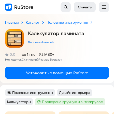
Скачать
Главная
Каталог
Полезные инструменты
Калькулятор ламината
Васюков Алексей
(
)
0,0
до 1 тыс
9.2 MB
0+
Рейтинг:
Нет оценок
Скачиваний
Размер
Возраст
:
:
:
Установить с помощью RuStore
Полезные инструменты
Дизайн интерьера
Категория
:
Тег
:
Калькуляторы
Проверено вручную и антивирусом
Тег
:
Тег
: