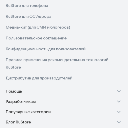
RuStore для телефона
RuStore для ОС Аврора
Медиа-кит (для СМИ и блогеров)
Пользовательское соглашение
Конфиденциальность для пользователей
Правила применения рекомендательных технологий
RuStore
Дистрибутив для производителей
Помощь
Разработчикам
Установка RuStore на TV
Популярные категории
Зарабатывать с RuStore
Установка RuStore на телефон
Блог RuStore
Игры для Android
Стать разработчиком
Установка RuStore в машину