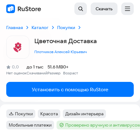
Скачать
Главная
Каталог
Покупки
Цветочная Доставка
Плотников Алексей Юрьевич
(
)
0,0
до 1 тыс
51.6 MB
0+
Рейтинг:
Нет оценок
Скачиваний
Размер
Возраст
:
:
:
Установить с помощью RuStore
Покупки
Красота
Дизайн интерьера
Категория
:
Тег
:
Тег
:
Мобильные платежи
Проверено вручную и антивирусо
Тег
:
Тег
: