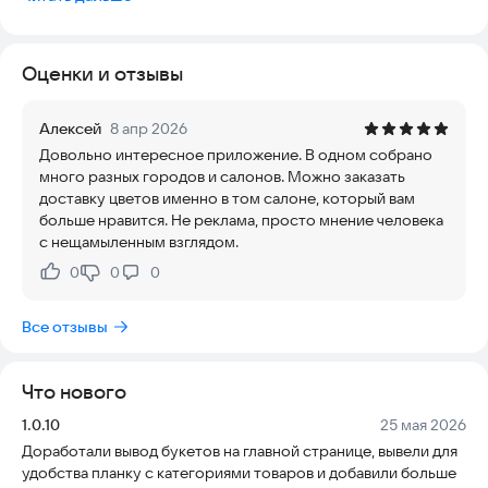
честной ценой? Наше приложение — это агрегатор всех
цветочных магазинов вашего города. Никаких наценок
маркетплейсов, только прямые цены от флористов.
Оценки и отзывы
Почему тысячи пользователей выбирают нашу цветочную
доставку?
Алексей
8 апр 2026
Довольно интересное приложение. В одном собрано
✅ Быстрая доставка цветов — закажите букет сегодня, и
много разных городов и салонов. Можно заказать
курьер приедет в течение часа или к выбранному вами
доставку цветов именно в том салоне, который вам
времени.
больше нравится. Не реклама, просто мнение человека
с нещамыленным взглядом.
✅ Честные цены — сравнивайте стоимость одинаковых
букетов в разных магазинах и не платите лишнего.
0
0
0
Нравится:
Не нравится:
✅ Реальные фото — каждый магазин загружает фото своих
Все отзывы
букетов. Никаких «картинок», только то, что есть в наличии.
✅ Умный фильтр — ищите по типу цветов (розы, тюльпаны,
Что нового
пионы, хризантемы, орхидеи), по цене, по району доставки и
по поводу.
Версия:
Дата:
1.0.10
25 мая 2026
Доработали вывод букетов на главной странице, вывели для
✅ Экспресс-доставка — срочно нужны цветы? Доставим за
удобства планку с категориями товаров и добавили больше
60 минут в день заказа.