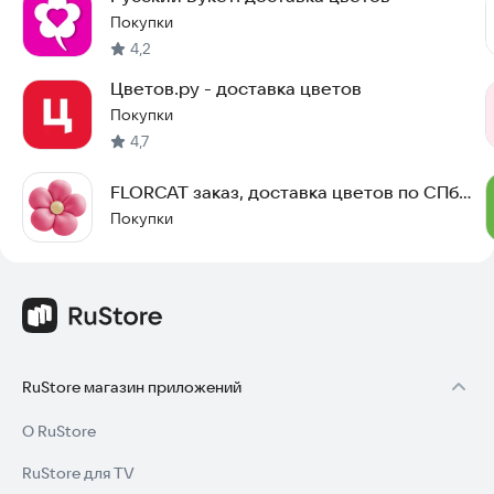
📦 Тысячи букетов. Любимые магазины. Доставка цветов
Покупки
сегодня.
4,2
Цветов.ру - доставка цветов
Покупки
4,7
FLORCAT заказ, доставка цветов по СПб
и Москве
Покупки
RuStore магазин приложений
О RuStore
RuStore для TV