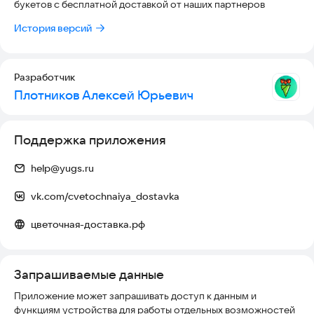
букетов с бесплатной доставкой от наших партнеров
✅ Отслеживание курьера — смотрите на карте, где
История версий
находится ваш заказ.
✅ Оплата в приложении — картой, СБП, наличными курьеру.
Разработчик
Безопасно и быстро.
Плотников Алексей Юрьевич
🎁 Для любого повода:
Поддержка приложения
День рождения
8 Марта
help@yugs.ru
Годовщина свадьбы
vk.com/cvetochnaiya_dostavka
Романтический сюрприз
цветочная-доставка.рф
Извинение
Запрашиваемые данные
Просто так — поднять настроение
Приложение может запрашивать доступ к данным и
Как работает доставка цветов через наше приложение:
функциям устройства для работы отдельных возможностей