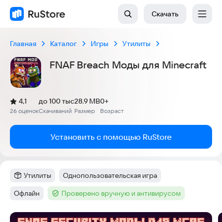
Скачать
Главная
Каталог
Игры
Утилиты
FNAF Breach Моды для Minecraft
(
)
4,1
до 100 тыс
28.9 MB
0+
Рейтинг:
26 оценок
Скачиваний
Размер
Возраст
:
:
:
Установить с помощью RuStore
Утилиты
Однопользовательская игра
Категория
:
Тег
:
Офлайн
Проверено вручную и антивирусом
Тег
:
Тег
:
Скриншоты