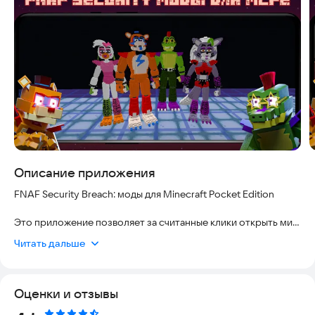
Описание приложения
FNAF Security Breach: моды для Minecraft Pocket Edition
Это приложение позволяет за считанные клики открыть мир
аниматроников, созданных на основе популярных
Читать дальше
персонажей FNAF. Вы сможете легко установить моды
Security Breach, карты, скины Фредди, Монтгомери и других,
не опасаясь за безопасность устройства. Все файлы
Оценки и отзывы
проверены командой разработчиков, установка полностью
автоматизирована и не требует сторонних программ.