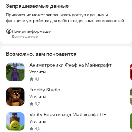
Запрашиваемые данные
подобранной коллекции не оставят вас равнодушными.
Приложение может запрашивать доступ к данным и
ОТКАЗ ОТ ОТВЕТСТВЕННОСТИ: Это неофициальное
функциям устройства для работы отдельных возможностей
приложение для Minecraft PE. Оно никак не связано с Mojang
AB. Все права защищены. В соответствии с
Личная информация
http://account.mojang.com/documents/brand_guidelines
Другие данные
Скачайте приложение прямо сейчас и начните играть в
самые страшные карты FNAF уже сегодня!
Возможно, вам понравится
Аниматроники Фнаф на Майнкрафт
Утилиты
4,1
Freddy Studio
Утилиты
3,7
Verity Верити мод Майнкрафт ПЕ
Утилиты
4,5