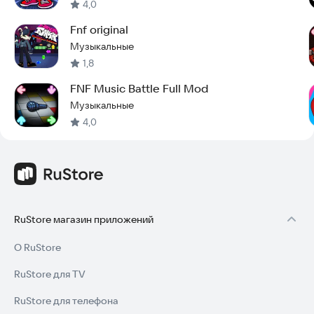
4,0
Fnf original
Музыкальные
1,8
FNF Music Battle Full Mod
Музыкальные
4,0
RuStore магазин приложений
О RuStore
RuStore для TV
RuStore для телефона