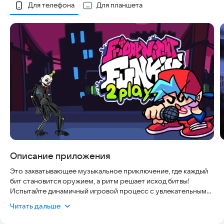
Скриншоты
Для телефона
Для планшета
Описание приложения
Это захватывающее музыкальное приключение, где каждый
бит становится оружием, а ритм решает исход битвы!
Испытайте динамичный игровой процесс с увлекательными
рэп-дуэлями, в которых вам предстоит
Читать дальше
продемонстрировать скорость, точность и чувство такта.