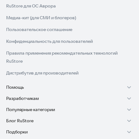
RuStore для ОС Аврора
Медиа-кит (для СМИ и блогеров)
Пользовательское соглашение
Конфиденциальность для пользователей
Правила применения рекомендательных технологий
RuStore
Дистрибутив для производителей
Помощь
Разработчикам
Установка RuStore на TV
Популярные категории
Зарабатывать с RuStore
Установка RuStore на телефон
Блог RuStore
Игры для Android
Стать разработчиком
Установка RuStore в машину
Подборки
Обзоры игр для Android 2025
Приложения банков
Доступ к RuStore Консоль
Помощь пользователям RuStore