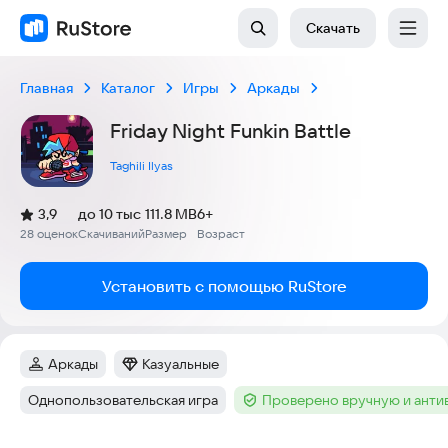
Скачать
Главная
Каталог
Игры
Аркады
Friday Night Funkin Battle
Taghili Ilyas
(
)
3,9
до 10 тыс
111.8 MB
6+
Рейтинг:
28 оценок
Скачиваний
Размер
Возраст
:
:
:
Установить с помощью RuStore
Аркады
Казуальные
Категория
:
Категория
:
Однопользовательская игра
Проверено вручную и ант
Тег
:
Тег
: