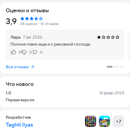
📀 Особенности игры:
Оценки и отзывы
🎵 Адреналиновый геймплей – сразитесь с харизматичными
соперниками в ярких музыкальных батлах!
Рейтинг:
3,9
⚡ Улучшенная механика – точность нажатий теперь важнее,
28 оценок
・10 отзывов
чем когда-либо!
🎨 Яркий стиль – плавная анимация и насыщенные цвета
Лера
7 авг 2026
создают эффект полного погружения.
Полное говно еще и с рекламой господи
🔥 Эпичные уровни – вас ждут неожиданные испытания и
уникальные музыкальные треки!
0
0
0
Нравится:
Не нравится:
Слушайте ритм, следите за нотами и докажите, что именно
Все отзывы
вы – настоящий мастер битвы! Friday Night Funkin Battle ждет
вас!
Что нового
📧 Контакты:
Версия:
Дата:
1.0
14 февр 2025
Email:
istrachid1987@gmail.com
Первая версия
Веб-сайт:
https://appostee.com/app-ads.txt
Разработчик
+
7
Taghili Ilyas