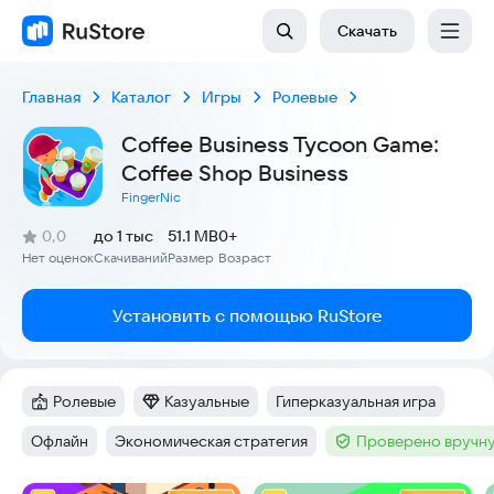
Скачать
Главная
Каталог
Игры
Ролевые
Coffee Business Tycoon Game:
Coffee Shop Business
FingerNic
(
)
0,0
до 1 тыс
51.1 MB
0+
Рейтинг:
Нет оценок
Скачиваний
Размер
Возраст
:
:
:
Установить с помощью RuStore
Ролевые
Казуальные
Гиперказуальная игра
Категория
:
Категория
:
Тег
:
Офлайн
Экономическая стратегия
Проверено вручну
Тег
:
Тег
:
Тег
: