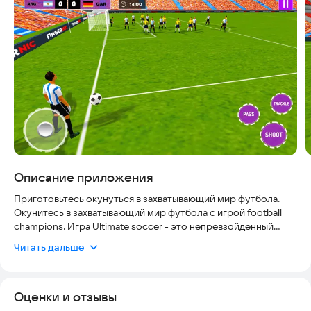
Скриншоты
Описание приложения
Приготовьтесь окунуться в захватывающий мир футбола.
Окунитесь в захватывающий мир футбола с игрой football
champions. Игра Ultimate soccer - это непревзойденный
спортивный опыт для поклонников красивой футбольной
Читать дальше
игры. Являетесь ли вы обычным игроком или заядлым
любителем футбола, эта игра обеспечит реалистичный
игровой процесс, захватывающую графику и стратегические
Оценки и отзывы
задачи, которые не оставят вас равнодушными на долгие
часы. Выберите свою любимую команду и участвуйте в