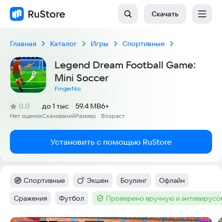
Скачать
Главная
Каталог
Игры
Спортивные
Legend Dream Football Game:
Mini Soccer
FingerNic
(
)
0,0
до 1 тыс
59.4 MB
6+
Рейтинг:
Нет оценок
Скачиваний
Размер
Возраст
:
:
:
Установить с помощью RuStore
Спортивные
Экшен
Боулинг
Офлайн
Категория
:
Категория
:
Тег
:
Тег
:
Сражения
Футбол
Проверено вручную и антивирусо
Тег
:
Тег
:
Тег
: