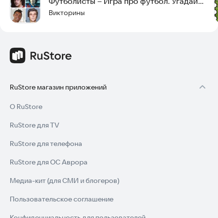
Футболисты – Игра про футбол. Угадай
футболиста!
Викторины
RuStore магазин приложений
О RuStore
RuStore для TV
RuStore для телефона
RuStore для ОС Аврора
Медиа-кит (для СМИ и блогеров)
Пользовательское соглашение
Конфиденциальность для пользователей