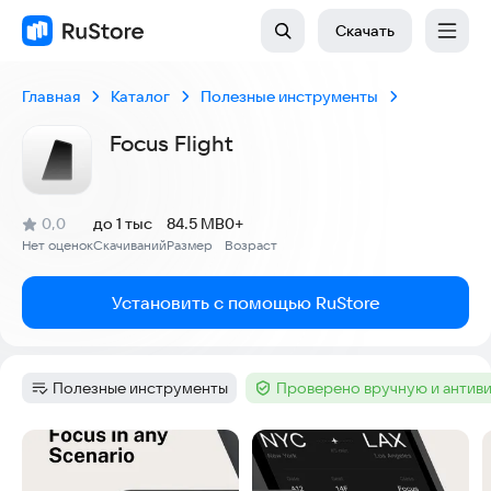
Скачать
Главная
Каталог
Полезные инструменты
Focus Flight
(
)
0,0
до 1 тыс
84.5 MB
0+
Рейтинг:
Нет оценок
Скачиваний
Размер
Возраст
:
:
:
Установить с помощью RuStore
Полезные инструменты
Проверено вручную и антив
Категория
:
Тег
:
Скриншоты