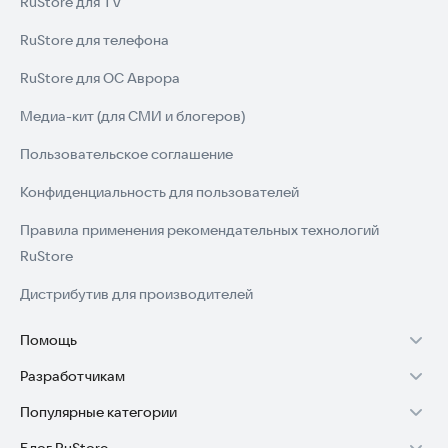
RuStore для TV
и продуманному интерфейсу.
RuStore для телефона
Попробуйте FocusFlight прямо сейчас, чтобы наладить свой
RuStore для ОС Аврора
режим дня и повысить эффективность.
Медиа-кит (для СМИ и блогеров)
Пользовательское соглашение
Конфиденциальность для пользователей
Правила применения рекомендательных технологий
RuStore
Дистрибутив для производителей
Помощь
Разработчикам
Установка RuStore на TV
Популярные категории
Зарабатывать с RuStore
Установка RuStore на телефон