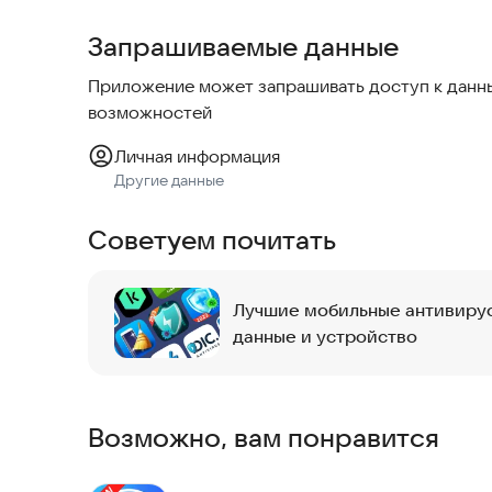
Запрашиваемые данные
🔕 Очиститель уведомлений
Функция Notification Cleaner отключает и удал
Приложение может запрашивать доступ к данны
со смартфоном более спокойной и комфортной
возможностей
Короче говоря, Phone Clean — это универсаль
Личная информация
удаления мусора, управления приложениями и 
Другие данные
Скачайте бесплатную версию прямо сейчас и н
Советуем почитать
эффективным способом!
Лучшие мобильные антивирус
данные и устройство
Возможно, вам понравится