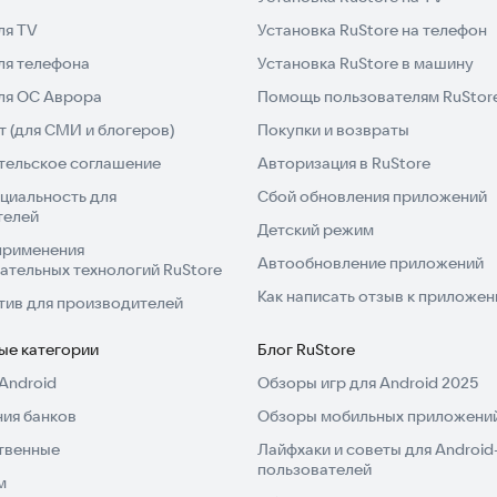
ля TV
Установка RuStore на телефон
ля телефона
Установка RuStore в машину
для ОС Аврора
Помощь пользователям RuStor
 (для СМИ и блогеров)
Покупки и возвраты
тельское соглашение
Авторизация в RuStore
циальность для
Сбой обновления приложений
телей
Детский режим
применения
Автообновление приложений
ательных технологий RuStore
Как написать отзыв к приложе
тив для производителей
ые категории
Блог RuStore
Android
Обзоры игр для Android 2025
ия банков
Обзоры мобильных приложений
твенные
Лайфхаки и советы для Android
пользователей
м