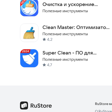
Очистка и ускорение
телефона. Умная оценка.
Полезные инструменты
Clean Master: Оптимизатор
и ускоритель Android
Полезные инструменты
4,2
Super Clean - ПО для
очистки
Полезные инструменты
4,7
RuStore 
О RuStore