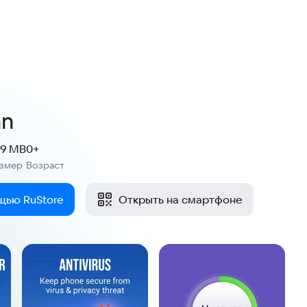
an
.9 MB
0+
азмер
Возраст
:
щью RuStore
Открыть на смартфоне