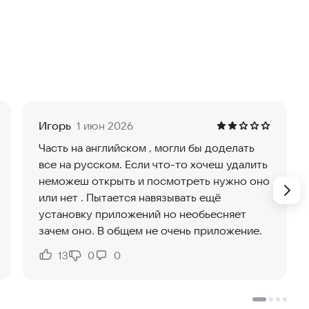
арые APK-файлы, бесполезные скриншоты и
х, кто хочет быстро освободить место. Phone Clean
чистоту памяти Android.
ках тяжелых документов, видео, аудио и установочных
Игорь
1 июн 2026
бодите гигабайты свободного пространства.
Часть на английском , могли бы доделать
все на русском. Если что-то хочеш удалить
неможеш открыть и посмотреть нужно оно
альном времени от шпионских программ,
или нет . Пытается навязывать ещё
усов. Сканер безопасности одним касанием проверит
установку приложений но необьесняет
ита от вредоносного ПО доступна бесплатно.
зачем оно. В общем не очень приложение.
13
0
0
Нравится:
Не нравится:
тановленных на телефоне. Вы сможете легко удалить
, а также очистить остатки APK-файлов, чтобы