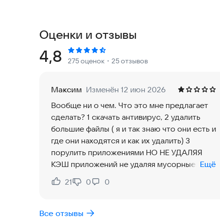
🗑️ Очистить от мусора
Приложение находит и удаляет все лишнее: ст
Оценки и отзывы
временные данные. Это идеальный выбор для те
станет вашим главным помощником в борьбе за 
Рейтинг:
4,8
275 оценок
・25 отзывов
📁 Большие файлы
Функция Big Files сканирует устройство в поис
Максим
Изменён 12 июн 2026
пакетов. Удалив эти файлы, вы мгновенно осво
Вообще ни о чем. Что это мне предлагает
сделать? 1 скачать антивирус, 2 удалить
🛡️ Антивирус
большие файлы ( я и так знаю что они есть и
Встроенный антивирус защищает телефон в ре
где они находятся и как их удалить) 3
мошенничества, поддельных приложений и вир
порулить приложениями НО НЕ УДАЛЯЯ
конфиденциальность ваших данных. Теперь защ
КЭШ приложений не удаляя мусорные
Ещё
файлы и апк файлы КОНКРЕТНЫХ
📱 Менеджер приложений
21
0
0
Нравится:
Не нравится:
приложений. Ну и зачем мне такая ерунда
Инструмент покажет список всех программ, ус
на постном масле?
тяжелые или давно не используемые приложения
Все отзывы
освободить больше места.