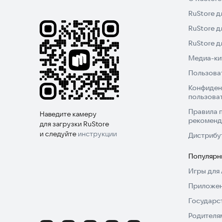
RuStore д
RuStore д
RuStore 
Медиа-кит
Пользова
Конфиден
пользова
Правила 
Наведите камеру
рекоменд
для загрузки RuStore
и следуйте
инструкции
Дистрибу
Популярн
Игры для 
Приложен
Государс
Родителя