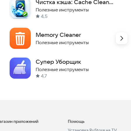
Чистка кэша: Cache Cleaner
(устройства Samsung)
Полезные инструменты
4,5
Memory Cleaner
Полезные инструменты
Супер Уборщик
Полезные инструменты
4,7
магазин приложений
Помощь
Установка RuStore на TV