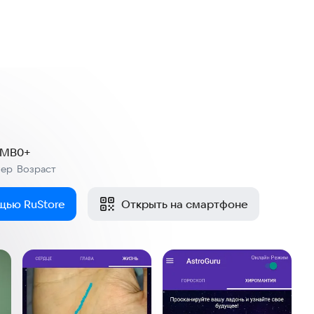
2 MB
0+
мер
Возраст
:
щью RuStore
Открыть на смартфоне