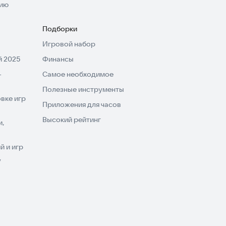
нию
Подборки
Игровой набор
 2025
Финансы
-
Самое необходимое
Полезные инструменты
вке игр
Приложения для часов
Высокий рейтинг
и,
 и игр
V