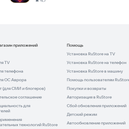
4,7
знаками зодиака пары. Проверьте совместимость с
ает советы, как смягчить сложные моменты в
что ждет вас в будущем!
магазин приложений
Помощь
Установка RuStore на TV
ля TV
Установка RuStore на телефон
ля телефона
Установка RuStore в машину
для ОС Аврора
Помощь пользователям RuStor
 (для СМИ и блогеров)
Покупки и возвраты
тельское соглашение
Авторизация в RuStore
циальность для
Сбой обновления приложений
телей
Детский режим
применения
Автообновление приложений
ательных технологий RuStore