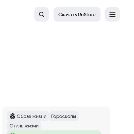
Скачать
RuStore
Образ жизни
Гороскопы
Категория
:
Тег
:
Стиль жизни
Тег
: