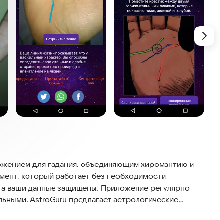
ложением для гадания, объединяющим хиромантию и
мент, который работает без необходимости
, а ваши данные защищены. Приложение регулярно
льными. AstroGuru предлагает астрологические
ию, таро, нумерологию, астрологию, кундали и