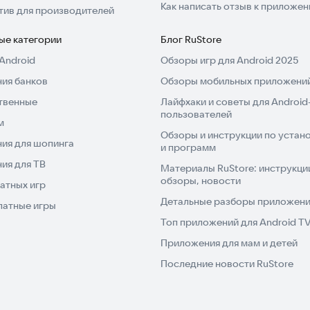
Как написать отзыв к приложе
тив для производителей
ые категории
Блог RuStore
Android
Обзоры игр для Android 2025
ия банков
Обзоры мобильных приложений
твенные
Лайфхаки и советы для Android
пользователей
м
Обзоры и инструкции по устано
ия для шопинга
и программ
ия для ТВ
Материалы RuStore: инструкци
обзоры, новости
атных игр
Детальные разборы приложений
латные игры
Топ приложений для Android T
Приложения для мам и детей
Последние новости RuStore