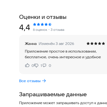
гороскоп. Мы предоставляем индивидуальные 
всю неделю. Это единственное астрологическо
позволяющее читать по ладони путем простого
Оценки и отзывы
астрологии, хиромантии, гороскопа, кундали и 
Рейтинг:
4,4
6 оценок
・3 отзыва
Узнайте о своем текущем состоянии, основывая
AstroGuru использует передовую обработку из
всех показателей. Наша астрология, подобная 
Жанна
Изменён 3 авг 2026
ведических методах, известных в Индии через 
Приложение простое в использовании,
бесплатное, очень интересное и удобное
Встали ли звезды на вашу сторону? Успешно ли
внимания здоровью? Будет ли счастливой семе
0
1
0
Нравится:
Не нравится:
ответы на вопросы о будущем, удаче, карьере,
другом.
Все отзывы
ОСНОВНЫЕ ХАРАКТЕРИСТИКИ:
Запрашиваемые данные
★ Гороскоп и астрология: никогда не оставай
Приложение может запрашивать доступ к данны
ежедневному гороскопу, показывающему прогно