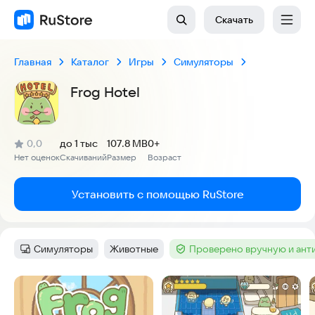
Скачать
Главная
Каталог
Игры
Симуляторы
Frog Hotel
(
)
0,0
до 1 тыс
107.8 MB
0+
Рейтинг:
Нет оценок
Скачиваний
Размер
Возраст
:
:
:
Установить с помощью RuStore
Симуляторы
Животные
Проверено вручную и ант
Категория
:
Тег
:
Тег
:
Скриншоты