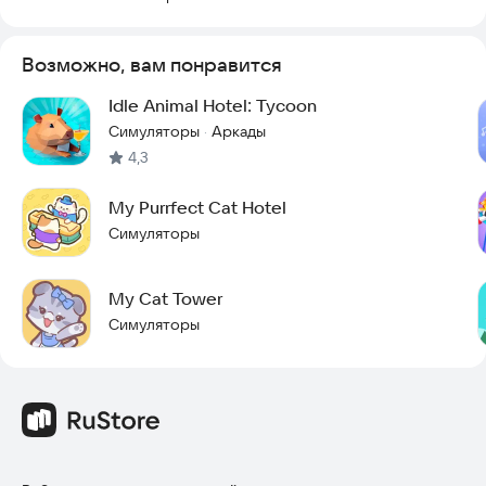
Игровой процесс Idle = нулевой стресс!
Возможно, вам понравится
• Запуск в одно касание — растет, пока you спите!
Idle Animal Hotel: Tycoon
• Вид на пруд — успокаивающая атмосфера, никакой спешки!
Симуляторы
Аркады
·
4,3
• Tycoon Power — Простое управление, большие награды!
Идеально подходит для:
My Purrfect Cat Hotel
• Любителей игр в жанре «idle game» (например, Egg Inc,
Симуляторы
AdVenture Capitalist)
• Любителей милых животных (атмосфера Animal Crossing)
• Игроков в жанре «уютный магнат» (Hotel Empire + отдых)
My Cat Tower
• Занятых людей — Зарабатывайте 24/7 в автономном
Симуляторы
режиме!
Скачайте игру прямо сейчас и начните строить свой
идеальный отель для лягушек.