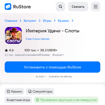
Скачать
Главная
Каталог
Игры
Казино
Империя Удачи - Слоты
Free Coins Games
(
)
4,6
100 тыс +
38.3 MB
18+
Рейтинг:
2,1 тыс. оценок
Скачиваний
Размер
Возраст
:
:
:
Установить с помощью RuStore
скачали за месяц
14 000 +
Казино
Симуляторы
Категория
:
Категория
:
Азартные игры
Проверено вручную и антивирусом
Тег
:
Тег
: