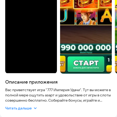
Описание приложения
Вас приветствует игра "777 Империя Удачи". Тут вы можете в
полной мере ощутить азарт и удовольствие от игры в слоты
совершенно бесплатно. Собирайте бонусы, играйте и
открывайте еще больше новых слотов! Не сомневайтесь, вас
Читать дальше
ждут большие выигрыши!