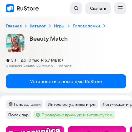
Скачать
Главная
Каталог
Игры
Головоломки
Beauty Match
(
)
3,1
до 10 тыс
145.7 MB
16+
Рейтинг:
5 оценок
Скачиваний
Размер
Возраст
:
:
:
Установить с помощью RuStore
Головоломки
Интеллектуальные игры
Логическая иг
Категория
:
Тег
:
Тег
:
Поиск пар
Проверено вручную и антивирусом
Тег
:
Тег
:
Скриншоты