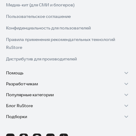
взрывом сексуального удовольствия от матч-3! Попробуйте
Медиа-кит (для СМИ и блогеров)
игру уже сегодня.
Пользовательское соглашение
Конфиденциальность для пользователей
Правила применения рекомендательных технологий
RuStore
Дистрибутив для производителей
Помощь
Разработчикам
Установка RuStore на TV
Популярные категории
Зарабатывать с RuStore
Установка RuStore на телефон
Блог RuStore
Игры для Android
Стать разработчиком
Установка RuStore в машину
Подборки
Обзоры игр для Android 2025
Приложения банков
Доступ к RuStore Консоль
Помощь пользователям RuStore
Игровой набор
Обзоры мобильных приложений 2025
Государственные
RuStore SDK (документация)
Покупки и возвраты