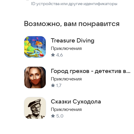
ID устройства или другие идентификаторы
Возможно, вам понравится
Treasure Diving
Приключения
4,6
Город грехов - детектив в
жанре поиск предметов
Приключения
1,7
Сказки Суходола
Приключения
5,0