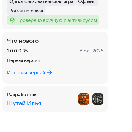
Однопользовательская игра
Офлайн
Тег
:
Тег
:
Романтическая
Тег
:
Проверено вручную и антивирусом
Тег
:
Что нового
Версия:
Дата:
1.0.0.0.35
6 окт 2025
Первая версия
История версий
Разработчик
Шутай Илья