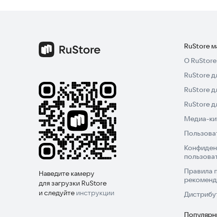
RuStore 
О RuStore
RuStore д
RuStore д
RuStore 
Медиа-кит
Пользова
Конфиден
пользова
Правила 
Наведите камеру
рекоменд
для загрузки RuStore
и следуйте
инструкции
Дистрибу
Популярн