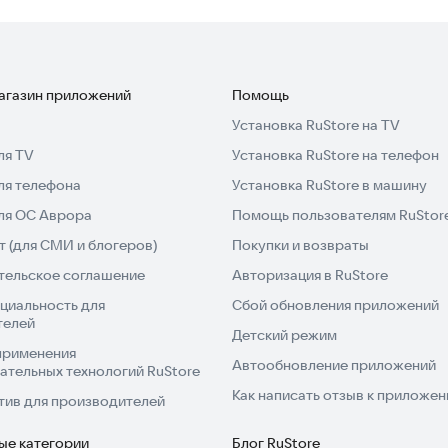
магазин приложений
Помощь
Установка RuStore на TV
ля TV
Установка RuStore на телефон
ля телефона
Установка RuStore в машину
для ОС Аврора
Помощь пользователям RuStor
 (для СМИ и блогеров)
Покупки и возвраты
тельское соглашение
Авторизация в RuStore
циальность для
Сбой обновления приложений
телей
Детский режим
применения
Автообновление приложений
ательных технологий RuStore
Как написать отзыв к приложе
тив для производителей
ые категории
Блог RuStore