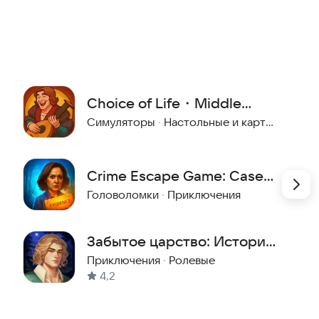
Choice of Life・Middle
Ages
Симуляторы
·
Настольные и карточные
Crime Escape Game: Case
111
Головоломки
·
Приключения
Забытое царство: История
любви
Приключения
·
Ролевые
4,2