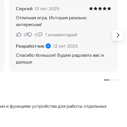
Сергей
12 окт 2025
ки — секреты старинного дома, напряжённые диалоги
Отличная игра. История реально
интересная!
пропаже, а полноценное погружение в мир, где каждое
 и заставляет возвращаться, чтобы пройти игру
0
0
1
комментарий
Нравится:
Не нравится:
Разработчик
12 окт 2025
Спасибо большое! Будем радовать вас и
дальше
м и функциям устройства для работы отдельных