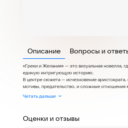
Описание
Вопросы и ответ
«Грехи и Желания» — это визуальная новелла, 
единую интригующую историю.
В центре сюжета — исчезновение аристократа, 
мотивы, предательство, и сложные отношения
Каждый персонаж — не просто фон, а личность 
Читать дальше
решает, кому доверять, а кого заподозрить.
Фишки игры: Глубокая сюжетная линия с неожи
расследования.
Оценки и отзывы
Переплетение романтики и драмы, где любовь м
Разнообразные варианты выбора: от эмоционал