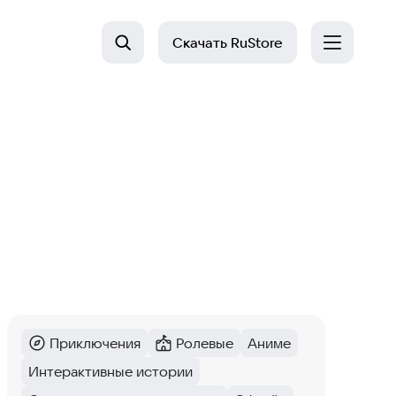
Скачать
RuStore
Приключения
Ролевые
Аниме
Категория
:
Категория
:
Тег
:
Интерактивные истории
Тег
: