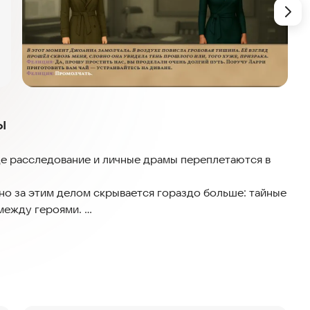
ы
где расследование и личные драмы переплетаются в
но за этим делом скрывается гораздо больше: тайные
 между героями.
со своей историей и слабостями, и именно игрок
данными поворотами, которая раскрывается по мере
ожет стать как спасением, так и причиной трагедии.
ьных реакций до ключевых решений, влияющих на