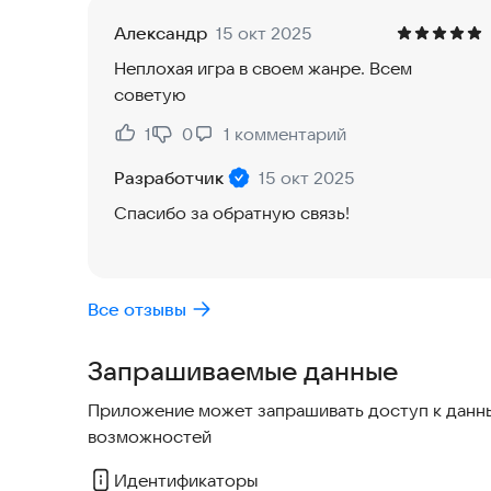
исход всей истории.
Александр
15 окт 2025
Атмосфера мрачного детектива с налётом готи
Неплохая игра в своем жанре. Всем
и намёки на предательства.
советую
«Грехи и Желания» — это не просто рассказ о 
действие игрока открывает новые грани сюжета
1
0
1
комментарий
Нравится:
Не нравится:
иначе.
Разработчик
15 окт 2025
Спасибо за обратную связь!
Все отзывы
Запрашиваемые данные
Приложение может запрашивать доступ к данны
возможностей
Идентификаторы