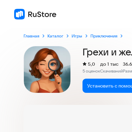
Главная
Каталог
Игры
Приключения
Грехи и ж
(
)
5,0
до 1 тыс
36.
Рейтинг:
5 оценок
Скачиваний
Раз
:
:
Установить с помо
Скриншоты