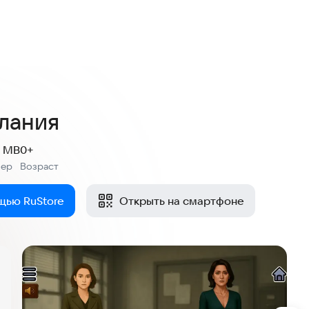
елания
6 MB
0+
мер
Возраст
:
щью RuStore
Открыть на смартфоне