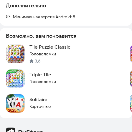
Дополнительно
Пиковый сад
Минимальная версия Android:
8
Музей бриллиантов
Чёрный холм
Возможно, вам понравится
Парящие Красные
Tile Puzzle Classic
Головоломки
Продолжайте проходить уровни, чтобы держать мозг в
3,6
тонусе, а увлекательные головоломки не дадут заскучать!
Это весело, захватывающе и радует глаз. Скачайте игру
прямо сейчас и начните играть!
Triple Tile
Головоломки
Solitaire
Карточные