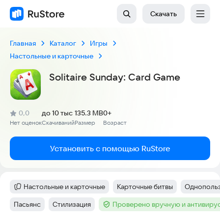
Скачать
Главная
Каталог
Игры
Настольные и карточные
Solitaire Sunday: Card Game
(
)
0,0
до 10 тыс
135.3 MB
0+
Рейтинг:
Нет оценок
Скачиваний
Размер
Возраст
:
:
:
Установить с помощью RuStore
Настольные и карточные
Карточные битвы
Однопольз
Категория
:
Тег
:
Тег
:
Пасьянс
Стилизация
Проверено вручную и антивиру
Тег
:
Тег
:
Тег
: