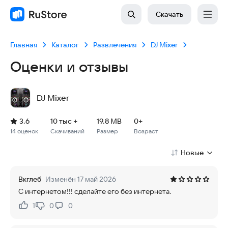
Скачать
Главная
Каталог
Развлечения
DJ Mixer
Оценки и отзывы
DJ Mixer
Рейтинг: 3,6, 14 оценок
Скачиваний: 10 тыс +
Размер файла: 19.8 MB
Возрастное ограничение: 19.8 MB
3,6
10 тыс +
19.8 MB
0+
14 оценок
Скачиваний
Размер
Возраст
Новые
Вкглеб
Изменён 17 май 2026
С интернетом!!! сделайте его без интернета.
1
0
0
Нравится:
Не нравится: