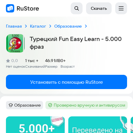
Скачать
Главная
Каталог
Образование
Турецкий Fun Easy Learn - 5.000
фраз
(
)
0,0
1 тыс +
46.9 MB
0+
Рейтинг:
Нет оценок
Скачиваний
Размер
Возраст
:
:
:
Установить с помощью RuStore
Образование
Проверено вручную и антивирусом
Категория
:
Тег
:
Скриншоты