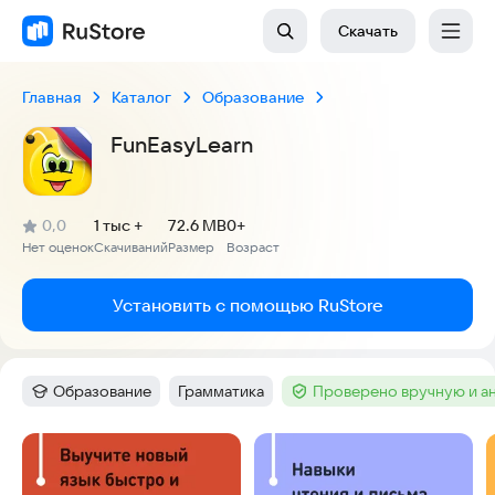
Скачать
Главная
Каталог
Образование
FunEasyLearn
(
)
0,0
1 тыс +
72.6 MB
0+
Рейтинг:
Нет оценок
Скачиваний
Размер
Возраст
:
:
:
Установить с помощью RuStore
Образование
Грамматика
Проверено вручную и а
Категория
:
Тег
:
Тег
:
Скриншоты