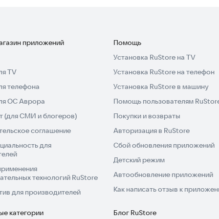
а, мальчик, женщина, мужчина, ребенок, гигант или
е менять скорость, громкость, высоту тона, частоты
вляйте простые эффекты или используйте забавные
портируйте готовые аудиофайлы.
магазин приложений
Помощь
Установка RuStore на TV
ля TV
Установка RuStore на телефон
.
ля телефона
Установка RuStore в машину
ем устройстве.
для ОС Аврора
Помощь пользователям RuStor
 (для СМИ и блогеров)
Покупки и возвраты
тельское соглашение
Авторизация в RuStore
.
циальность для
Сбой обновления приложений
телей
Детский режим
применения
ть его для разных целей. Файлы можно мгновенно
Автообновление приложений
ательных технологий RuStore
ого, вы можете установить измененный звук как
Как написать отзыв к приложе
тив для производителей
ие в приложении. Разве это не здорово для
ые категории
Блог RuStore