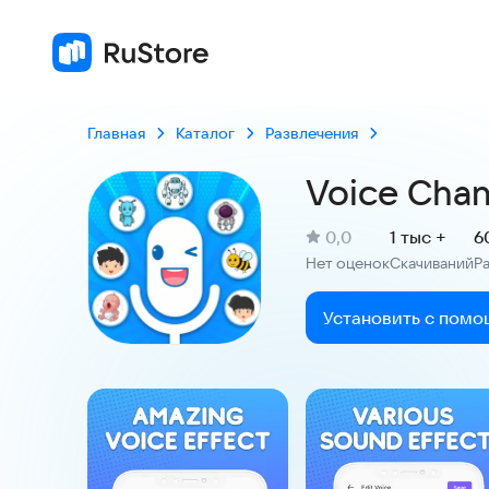
Главная
Каталог
Развлечения
Voice Chan
(
)
0,0
1 тыс +
6
Рейтинг:
Нет оценок
Скачиваний
Р
:
:
Установить с помо
Скриншоты