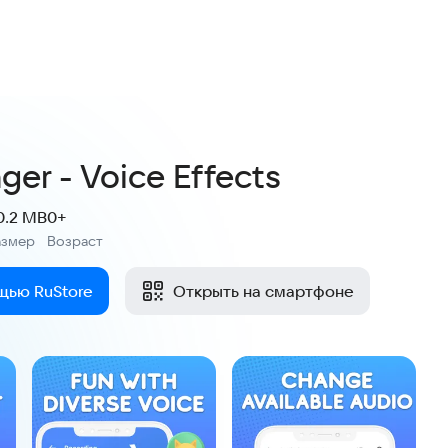
ger - Voice Effects
0.2 MB
0+
азмер
Возраст
:
щью RuStore
Открыть на смартфоне