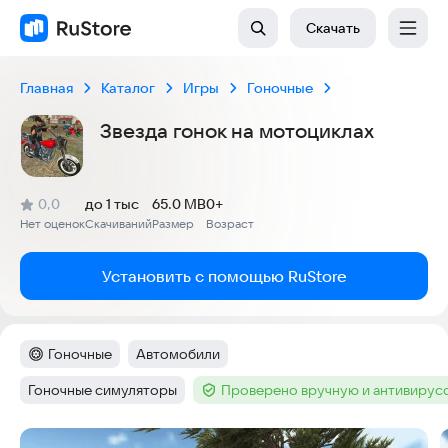
Скачать
Главная
Каталог
Игры
Гоночные
Звезда гонок на мотоциклах
(
)
0,0
до 1 тыс
65.0 MB
0+
Рейтинг:
Нет оценок
Скачиваний
Размер
Возраст
:
:
:
Установить с помощью RuStore
Гоночные
Автомобили
Категория
:
Тег
:
Гоночные симуляторы
Проверено вручную и антивирус
Тег
:
Тег
:
Скриншоты