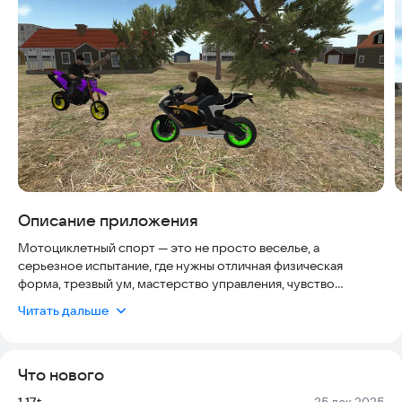
Описание приложения
Мотоциклетный спорт — это не просто веселье, а
серьезное испытание, где нужны отличная физическая
форма, трезвый ум, мастерство управления, чувство
равновесия и смелость. Все эти качества проверяются в
Читать дальше
лучшей игре про гонки — Motorbike Racing Star.
Сбежать от стремительных полицейских машин и
Что нового
уклониться от препятствий непросто. Будьте предельно
внимательны! Разгоняйтесь на максимальной скорости,
Версия:
Дата:
1.17t
25 дек 2025