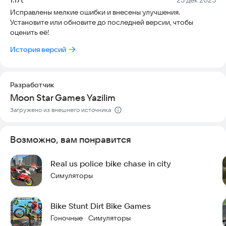
чтобы вас не поймали. Помните: если разгневанные
Исправлены мелкие ошибки и внесены улучшения.
полицейские вас поймают, ваш мотоцикл может получить
Установите или обновите до последней версии, чтобы
серьезные повреждения.
оценить её!
• Особенности •
История версий
Игра бесплатная и очень простая в освоении.
Геймплей легкий и приятный.
Полноценный 3D-симулятор.
Разработчик
Графика выглядит реалистично.
Moon Star Games Yazilim
Городская среда воссоздана максимально точно.
Загружено из внешнего источника
Вас ждут невероятные скорости и острые ощущения от
вождения! Не откладывайте на потом.
Возможно, вам понравится
Установите Motorbike Racing Star прямо сейчас и начните
Real us police bike chase in city
гонку!
Симуляторы
Bike Stunt Dirt Bike Games
Гоночные
Симуляторы
·